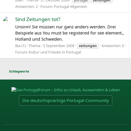
Ellen
Thema
21 Oktober 2009
portugal
zeitungen
Antworten: 2
Forum:
Portugal Allgemein
Sind Zeitungen tot?
Unsinn! Sie müssen nur ganz anders werden. Drei
Beispiele aus You must be registered for see element.,
Holland und Schweden.
Bia (†)
Thema
5 September 2009
Antworten: 0
zeitungen
Forum:
Kultur und Freizeit in Portugal
Schlagworte
Die deutschsprachige Portugal-Community