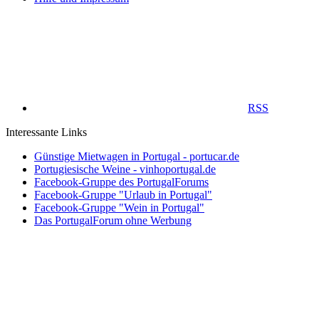
RSS
Interessante Links
Günstige Mietwagen in Portugal - portucar.de
Portugiesische Weine - vinhoportugal.de
Facebook-Gruppe des PortugalForums
Facebook-Gruppe "Urlaub in Portugal"
Facebook-Gruppe "Wein in Portugal"
Das PortugalForum ohne Werbung