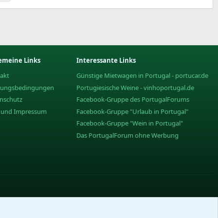
emeine Links
Interessante Links
akt
Günstige Mietwagen in Portugal - portucar.de
zungsbedingungen
Portugiesische Weine - vinhoportugal.de
nschutz
Facebook-Gruppe des PortugalForums
e und Impressum
Facebook-Gruppe "Urlaub in Portugal"
Facebook-Gruppe "Wein in Portugal"
Das PortugalForum ohne Werbung