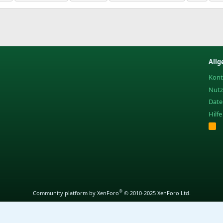
Allg
Kont
Nut
Date
Hilf
R
S
S
®
Community platform by XenForo
© 2010-2025 XenForo Ltd.