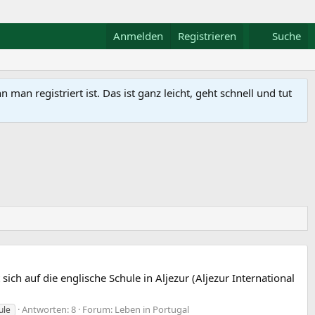
Anmelden
Registrieren
Suche
n registriert ist. Das ist ganz leicht, geht schnell und tut
ch auf die englische Schule in Aljezur (Aljezur International
Antworten: 8
Forum:
Leben in Portugal
ule