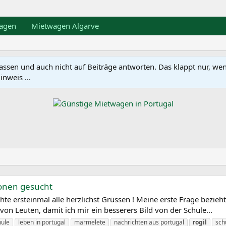
agen
Mietwagen Algarve
en und auch nicht auf Beiträge antworten. Das klappt nur, wenn ma
nweis ...
ionen gesucht
rsteinmal alle herzlichst Grüssen ! Meine erste Frage bezieht si
on Leuten, damit ich mir ein besserers Bild von der Schule...
hule
leben in portugal
marmelete
nachrichten aus portugal
rogil
sch