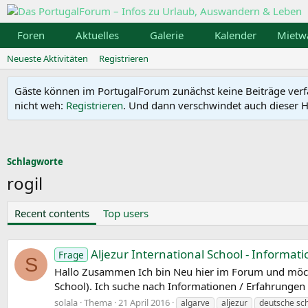
Foren
Aktuelles
Galerie
Kalender
Mietw
Neueste Aktivitäten
Registrieren
Gäste können im PortugalForum zunächst keine Beiträge verfass
nicht weh:
Registrieren
. Und dann verschwindet auch dieser Hi
Schlagworte
rogil
Recent contents
Top users
Aljezur International School - Informat
Frage
S
Hallo Zusammen Ich bin Neu hier im Forum und möchte e
School). Ich suche nach Informationen / Erfahrungen v
solala
Thema
21 April 2016
algarve
aljezur
deutsche sc