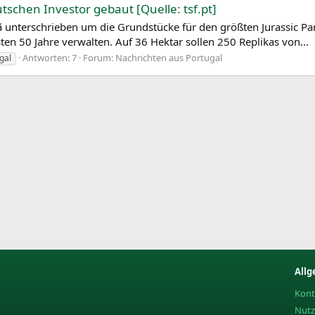
tschen Investor gebaut [Quelle: tsf.pt]
unterschrieben um die Grundstücke für den größten Jurassic Par
ten 50 Jahre verwalten. Auf 36 Hektar sollen 250 Replikas von...
Antworten: 7
Forum:
Nachrichten aus Portugal
gal
Allg
Kont
Nut