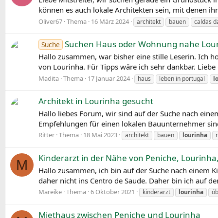
können es auch lokale Architekten sein, mit denen ih
Oliver67
Thema
16 März 2024
architekt
bauen
caldas d
Suchen Haus oder Wohnung nahe Lou
Suche
Hallo zusammen, war bisher eine stille Leserin. Ich 
von Lourinha. Für Tipps wäre ich sehr dankbar. Lieb
Madita
Thema
17 Januar 2024
haus
leben in portugal
l
Architekt in Lourinha gesucht
Hallo liebes Forum, wir sind auf der Suche nach ein
Empfehlungen für einen lokalen Bauunternehmer sind
Ritter
Thema
18 Mai 2023
architekt
bauen
lourinha
Kinderarzt in der Nähe von Peniche, Lourinha,
M
Hallo zusammen, ich bin auf der Suche nach einem K
daher nicht ins Centro de Saude. Daher bin ich auf 
Mareike
Thema
6 Oktober 2021
kinderarzt
lourinha
ób
Miethaus zwischen Peniche und Lourinha