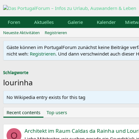
Foren
Aktuelles
Galerie
Kalender
Mietw
Neueste Aktivitäten
Registrieren
Gäste können im PortugalForum zunächst keine Beiträge verfass
nicht weh:
Registrieren
. Und dann verschwindet auch dieser Hi
Schlagworte
lourinha
No Wikipedia entry exists for this tag
Recent contents
Top users
Architekt im Raum Caldas da Rainha und Lour
O
Liebe Mitstreiter, wir suchen gerade ein Grundstück 