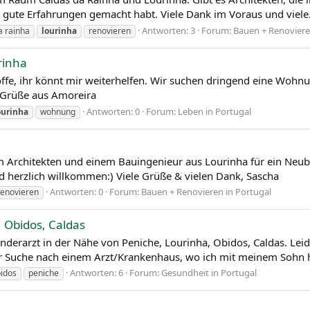
r gute Erfahrungen gemacht habt. Viele Dank im Voraus und viele.
Antworten: 3
Forum:
Bauen + Renoviere
a rainha
lourinha
renovieren
rinha
hoffe, ihr könnt mir weiterhelfen. Wir suchen dringend eine Woh
e Grüße aus Amoreira
Antworten: 0
Forum:
Leben in Portugal
ourinha
wohnung
em Architekten und einem Bauingenieur aus Lourinha für ein Neu
 herzlich willkommen:) Viele Grüße & vielen Dank, Sascha
Antworten: 0
Forum:
Bauen + Renovieren in Portugal
renovieren
 Obidos, Caldas
inderarzt in der Nähe von Peniche, Lourinha, Obidos, Caldas. L
der Suche nach einem Arzt/Krankenhaus, wo ich mit meinem Sohn 
Antworten: 6
Forum:
Gesundheit in Portugal
idos
peniche