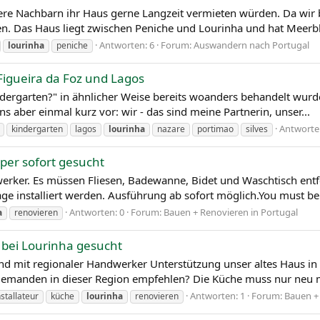
ere Nachbarn ihr Haus gerne Langzeit vermieten würden. Da wir 
len. Das Haus liegt zwischen Peniche und Lourinha und hat Meerbli
Antworten: 6
Forum:
Auswandern nach Portugal
lourinha
peniche
Figueira da Foz und Lagos
rgarten?" in ähnlicher Weise bereits woanders behandelt wurde
s aber einmal kurz vor: wir - das sind meine Partnerin, unser...
Antworte
kindergarten
lagos
lourinha
nazare
portimao
silves
per sofort gesucht
werker. Es müssen Fliesen, Badewanne, Bidet und Waschtisch ent
age installiert werden. Ausführung ab sofort möglich.You must be 
Antworten: 0
Forum:
Bauen + Renovieren in Portugal
a
renovieren
 bei Lourinha gesucht
 und mit regionaler Handwerker Unterstützung unser altes Haus 
jemanden in dieser Region empfehlen? Die Küche muss nur neu mi
Antworten: 1
Forum:
Bauen +
nstallateur
küche
lourinha
renovieren