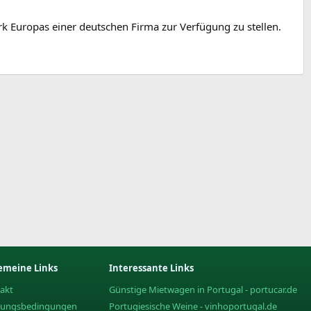
k Europas einer deutschen Firma zur Verfügung zu stellen.
emeine Links
Interessante Links
akt
Günstige Mietwagen in Portugal - portucar.de
zungsbedingungen
Portugiesische Weine - vinhoportugal.de