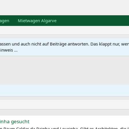
agen
Mietwagen Algarve
en und auch nicht auf Beiträge antworten. Das klappt nur, wenn ma
nweis ...
inha gesucht
im Raum Caldas da Rainha und Lourinha. Gibt es Architekten, die