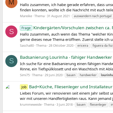
M
Hallo zusammen, ich habe gerade erfahren, dass uns
finden konnten, wollte ich die Nachricht mit euch tei
Mareike
Thema
31 August 2021
auswandern nach portugal
Kindergärten/Vorschulen zwischen ca. 
Frage
S
Hallo zusammen, auch wenn das Thema "welcher Kinde
gerne dieses neue Thema eröffnen. Zuerst stelle ich un
Sascha80
Thema
28 Oktober 2020
ericeira
figueira da foz
Badsanierung Lourinha - fähiger Handwerker 
S
Ich suche für eine Badsanierung einen fähigen Hand
Rinne, ein Tiefspülklosett und ein Waschtisch mit Abl
Simi75
Thema
29 Juni 2020
bauen
handwerker
lourinh
Bad+Küche, Fliesenleger und Installateur
Job
Liebes Forum, wir renovieren seit einem Jahr selbst
wir mit unseren Handfertigkeiten raus. Kann jemand 
krummeweide
Thema
3 Juni 2018
bauen
fliesenleger
i