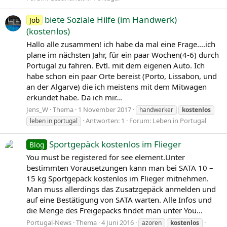
biete Soziale Hilfe (im Handwerk)
Job
(kostenlos)
Hallo alle zusammen! ich habe da mal eine Frage....ich
plane im nächsten Jahr, für ein paar Wochen(4-6) durch
Portugal zu fahren. Evtl. mit dem eigenen Auto. Ich
habe schon ein paar Orte bereist (Porto, Lissabon, und
an der Algarve) die ich meistens mit dem Mitwagen
erkundet habe. Da ich mir...
Jens_W
Thema
1 November 2017
handwerker
kostenlos
Antworten: 1
Forum:
Leben in Portugal
leben in portugal
Sportgepäck kostenlos im Flieger
Blog
You must be registered for see element.Unter
bestimmten Vorausetzungen kann man bei SATA 10 –
15 kg Sportgepäck kostenlos im Flieger mitnehmen.
Man muss allerdings das Zusatzgepäck anmelden und
auf eine Bestätigung von SATA warten. Alle Infos und
die Menge des Freigepäcks findet man unter You...
Portugal-News
Thema
4 Juni 2016
azoren
kostenlos