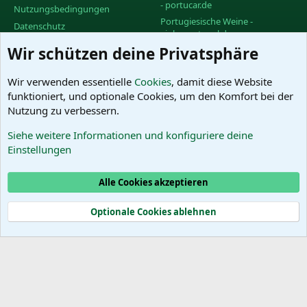
- portucar.de
Nutzungsbedingungen
Portugiesische Weine -
Datenschutz
vinhoportugal.de
Hilfe und Impressum
Wir schützen deine Privatsphäre
Facebook-Gruppe des
R
PortugalForums
S
S
Facebook-Gruppe "Urlaub in
Wir verwenden essentielle
Cookies
, damit diese Website
Portugal"
funktioniert, und optionale Cookies, um den Komfort bei der
Facebook-Gruppe "Wein in
Nutzung zu verbessern.
Portugal"
Siehe weitere Informationen und konfiguriere deine
Das PortugalForum ohne
Einstellungen
Werbung
Alle Cookies akzeptieren
Cookies
Optionale Cookies ablehnen
®
Community platform by XenForo
© 2010-2025 XenForo Ltd.