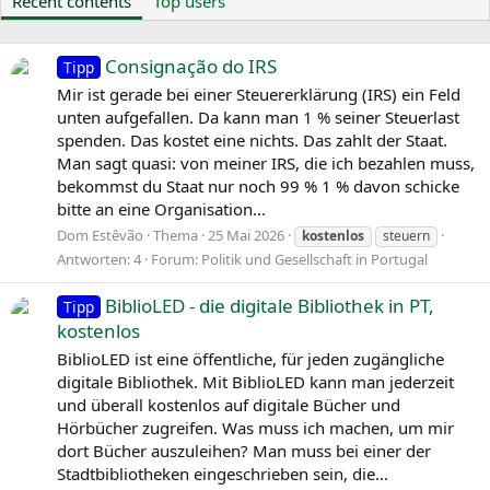
Recent contents
Top users
Consignação do IRS
Tipp
Mir ist gerade bei einer Steuererklärung (IRS) ein Feld
unten aufgefallen. Da kann man 1 % seiner Steuerlast
spenden. Das kostet eine nichts. Das zahlt der Staat.
Man sagt quasi: von meiner IRS, die ich bezahlen muss,
bekommst du Staat nur noch 99 % 1 % davon schicke
bitte an eine Organisation...
Dom Estêvão
Thema
25 Mai 2026
kostenlos
steuern
Antworten: 4
Forum:
Politik und Gesellschaft in Portugal
BiblioLED - die digitale Bibliothek in PT,
Tipp
kostenlos
BiblioLED ist eine öffentliche, für jeden zugängliche
digitale Bibliothek. Mit BiblioLED kann man jederzeit
und überall kostenlos auf digitale Bücher und
Hörbücher zugreifen. Was muss ich machen, um mir
dort Bücher auszuleihen? Man muss bei einer der
Stadtbibliotheken eingeschrieben sein, die...