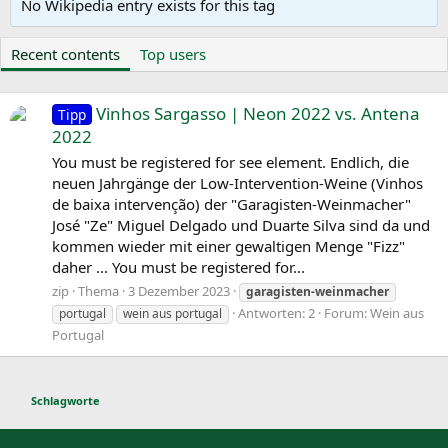
No Wikipedia entry exists for this tag
Recent contents
Top users
Vinhos Sargasso | Neon 2022 vs. Antena
Tipp
2022
You must be registered for see element. Endlich, die
neuen Jahrgänge der Low-Intervention-Weine (Vinhos
de baixa intervenção) der "Garagisten-Weinmacher"
José "Ze" Miguel Delgado und Duarte Silva sind da und
kommen wieder mit einer gewaltigen Menge "Fizz"
daher ... You must be registered for...
zip
Thema
3 Dezember 2023
garagisten-weinmacher
Antworten: 2
Forum:
Wein aus
portugal
wein aus portugal
Portugal
Schlagworte