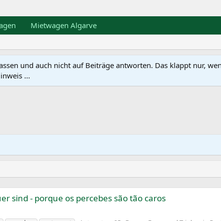
agen
Mietwagen Algarve
en und auch nicht auf Beiträge antworten. Das klappt nur, wenn ma
nweis ...
r sind - porque os percebes são tão caros