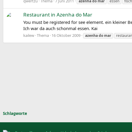
qwertzu
Thema
7 Juni 2011
azenha
do
mar
essen
fisch
Restaurant in Azenha do Mar
You must be registered for see element. ein kleiner B
Ich war da auch schonmal essen. Kai
kailew
Thema
16 Oktober 2009
azenha
do
mar
restauran
Schlagworte