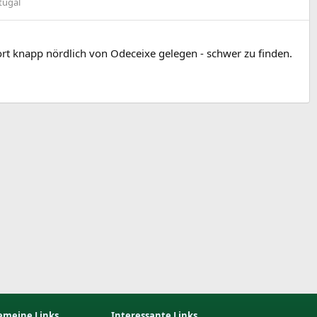
tugal
rort knapp nördlich von Odeceixe gelegen - schwer zu finden.
emeine Links
Interessante Links