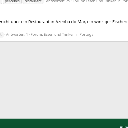
Antworten: 25
Forum:
Essen und Trinken in Por
percebes
restaurant
ericht über ein Restaurant in Azenha do Mar, ein winziger Fische
Antworten: 1
Forum:
Essen und Trinken in Portugal
t
Allg