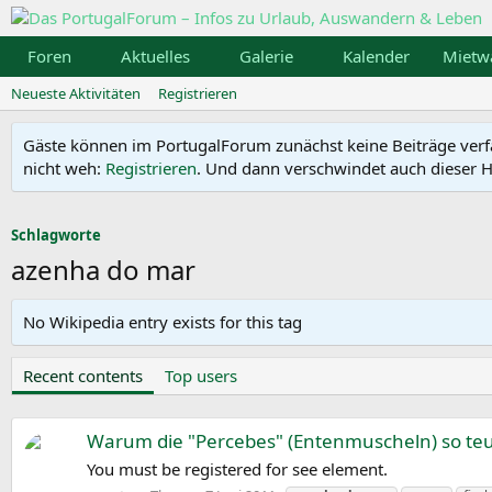
Foren
Aktuelles
Galerie
Kalender
Mietw
Neueste Aktivitäten
Registrieren
Gäste können im PortugalForum zunächst keine Beiträge verfass
nicht weh:
Registrieren
. Und dann verschwindet auch dieser Hi
Schlagworte
azenha do mar
No Wikipedia entry exists for this tag
Recent contents
Top users
Warum die "Percebes" (Entenmuscheln) so teue
You must be registered for see element.