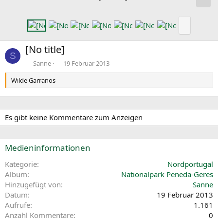
c
h
N
s
ä
t
c
[No title]
e
h
S
s
Sanne
19 Februar 2013
t
Wilde Garranos
e
Es gibt keine Kommentare zum Anzeigen
Medieninformationen
Kategorie
Nordportugal
Album
Nationalpark Peneda-Geres
Hinzugefügt von
Sanne
Datum
19 Februar 2013
Aufrufe
1.161
Anzahl Kommentare
0