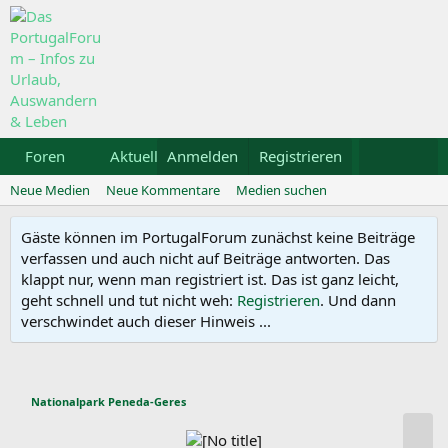
Foren
Aktuelles
Anmelden
Galerie
Registrieren
Kalender
Mietwa
Neue Medien
Neue Kommentare
Medien suchen
Gäste können im PortugalForum zunächst keine Beiträge
verfassen und auch nicht auf Beiträge antworten. Das
klappt nur, wenn man registriert ist. Das ist ganz leicht,
geht schnell und tut nicht weh:
Registrieren
. Und dann
verschwindet auch dieser Hinweis ...
Nationalpark Peneda-Geres
N
ä