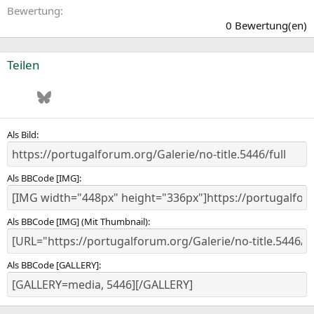
0
Bewertung
,
0 Bewertung(en)
0
0
S
Teilen
t
e
Facebook
Bluesky
LinkedIn
Pinterest
WhatsApp
E-Mail
r
n
(
e
Als Bild
)
Als BBCode [IMG]
Als BBCode [IMG] (Mit Thumbnail)
Als BBCode [GALLERY]