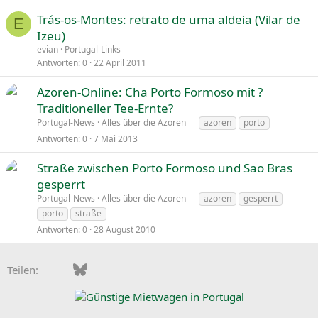
Trás-os-Montes: retrato de uma aldeia (Vilar de
E
Izeu)
evian
Portugal-Links
Antworten
0
22 April 2011
Azoren-Online: Cha Porto Formoso mit ?
Traditioneller Tee-Ernte?
Portugal-News
Alles über die Azoren
azoren
porto
Antworten
0
7 Mai 2013
Straße zwischen Porto Formoso und Sao Bras
gesperrt
Portugal-News
Alles über die Azoren
azoren
gesperrt
porto
straße
Antworten
0
28 August 2010
Facebook
Bluesky
LinkedIn
Pinterest
WhatsApp
E-Mail
Teilen: