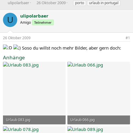
E
E
S
ulipolarbaer
26 Oktober 2009
porto
urlaub in portugal
r
r
c
s
s
h
ulipolarbaer
U
t
t
l
Amigo
Teilnehmer
e
e
a
l
l
g
l
l
w
26 Oktober 2009
#1
e
t
o
r
a
r
Soso du willst noch mehr Bilder, aber gern doch:
m
t
e
Anhänge
Urlaub 083.jpg
Urlaub 066.jpg
99,9 KB · Aufrufe: 29
99,4 KB · Aufrufe: 26