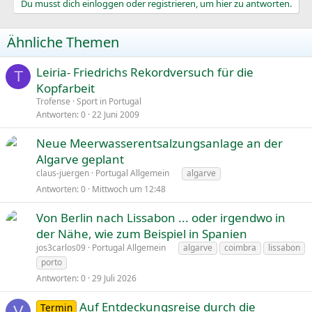
Du musst dich einloggen oder registrieren, um hier zu antworten.
Ähnliche Themen
Leiria- Friedrichs Rekordversuch für die
T
Kopfarbeit
Trofense
Sport in Portugal
Antworten
0
22 Juni 2009
Neue Meerwasserentsalzungsanlage an der
Algarve geplant
claus-juergen
Portugal Allgemein
algarve
Antworten
0
Mittwoch um 12:48
Von Berlin nach Lissabon ... oder irgendwo in
der Nähe, wie zum Beispiel in Spanien
jos3carlos09
Portugal Allgemein
algarve
coimbra
lissabon
porto
Antworten
0
29 Juli 2026
Auf Entdeckungsreise durch die
Termin
V