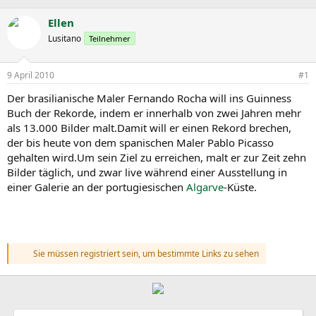
r
r
c
s
s
h
Ellen
t
t
l
Lusitano
Teilnehmer
e
e
a
l
l
g
l
l
w
9 April 2010
#1
e
t
o
r
a
r
Der brasilianische Maler Fernando Rocha will ins Guinness
m
t
Buch der Rekorde, indem er innerhalb von zwei Jahren mehr
e
als 13.000 Bilder malt.Damit will er einen Rekord brechen,
der bis heute von dem spanischen Maler Pablo Picasso
gehalten wird.Um sein Ziel zu erreichen, malt er zur Zeit zehn
Bilder täglich, und zwar live während einer Ausstellung in
einer Galerie an der portugiesischen
Algarve
-Küste.
Sie müssen registriert sein, um bestimmte Links zu sehen