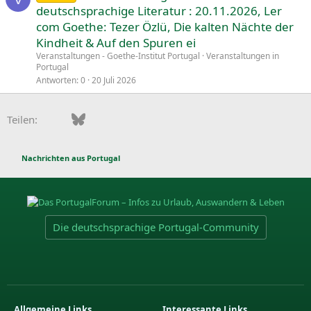
n
deutschsprachige Literatur : 20.11.2026, Ler
g
com Goethe: Tezer Özlü, Die kalten Nächte der
e
Kindheit & Auf den Spuren ei
p
Veranstaltungen - Goethe-Institut Portugal
Veranstaltungen in
i
Portugal
n
Antworten
0
20 Juli 2026
n
t
Facebook
Bluesky
LinkedIn
Pinterest
WhatsApp
E-Mail
Teilen:
Nachrichten aus Portugal
Die deutschsprachige Portugal-Community
Allgemeine Links
Interessante Links