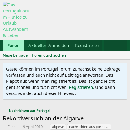
Foren
Aktuelles
Anmelden
Galerie
Registrieren
Kalender
Mietwa
Neue Beiträge
Foren durchsuchen
Gäste können im PortugalForum zunächst keine Beiträge
verfassen und auch nicht auf Beiträge antworten. Das
klappt nur, wenn man registriert ist. Das ist ganz leicht,
geht schnell und tut nicht weh:
Registrieren
. Und dann
verschwindet auch dieser Hinweis ...
Nachrichten aus Portugal
Rekordversuch an der Algarve
E
E
S
Ellen
9 April 2010
algarve
nachrichten aus portugal