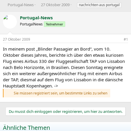
E
E
S
Portugal-News
27 Oktober 2009
nachrichten aus portugal
r
r
c
s
s
h
Portugal-News
t
t
l
PortugalNews
Teilnehmer
e
e
a
l
l
g
l
l
w
27 Oktober 2009
#1
e
t
o
r
a
r
In meinem post „Blinder Passagier an Bord“, vom 10.
m
t
Oktober dieses Jahres, berichte ich über den etwas kuriosen
e
Flug eines Airbus 330 der Fluggesellschaft TAP von Lissabon
nach Belo Horizonte, in Brasilien. Diesen Sonntag ereignete
sich ein weiterer außergewöhnlicher Flug mit einem Airbus
der TAP, diesmal auf dem Flug von Lissabon in die dänische
Hauptstadt Kopenhagen. ->
Sie müssen registriert sein, um bestimmte Links zu sehen
Du musst dich einloggen oder registrieren, um hier zu antworten.
Ähnliche Themen