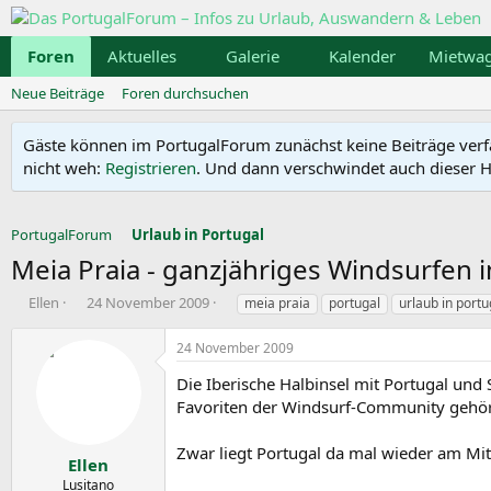
Foren
Aktuelles
Galerie
Kalender
Mietwa
Neue Beiträge
Foren durchsuchen
Gäste können im PortugalForum zunächst keine Beiträge verfass
nicht weh:
Registrieren
. Und dann verschwindet auch dieser Hi
PortugalForum
Urlaub in Portugal
Meia Praia - ganzjähriges Windsurfen i
E
E
S
Ellen
24 November 2009
meia praia
portugal
urlaub in portu
r
r
c
s
s
h
24 November 2009
t
t
l
e
e
a
Die Iberische Halbinsel mit Portugal und
l
l
g
Favoriten der Windsurf-Community gehört
l
l
w
e
t
o
Zwar liegt Portugal da mal wieder am Mit
r
a
r
Ellen
m
t
Lusitano