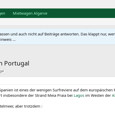
gen
Mietwagen Algarve
en und auch nicht auf Beiträge antworten. Das klappt nur, wenn ma
nweis ...
n Portugal
gal
 Spanien ist eines der wenigen Surfreviere auf dem europäischen
 insbesondere der Strand Meia Praia bei
Lagos
im Westen der
A
telmeer, aber trotzdem :