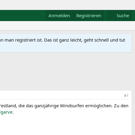
Anmelden
Registrieren
Suche
n registriert ist. Das ist ganz leicht, geht schnell und tut
#1
 Festland, die das ganzjährige Windsurfen ermöglichen. Zu den
lgarve
.