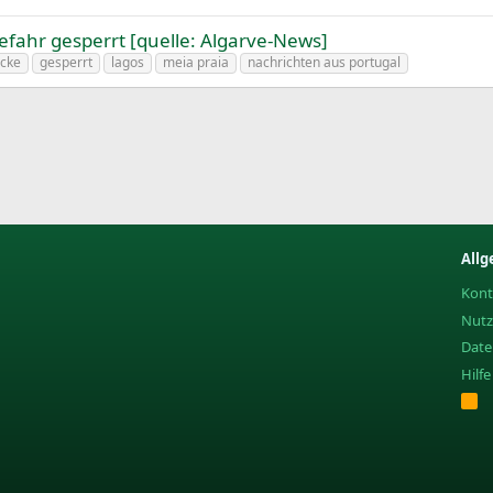
fahr gesperrt [quelle: Algarve-News]
cke
gesperrt
lagos
meia praia
nachrichten aus portugal
Allg
Kont
Nut
Date
Hilf
R
S
S