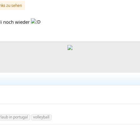
inks zu sehen
uli noch wieder
rlaub in portugal
volleyball