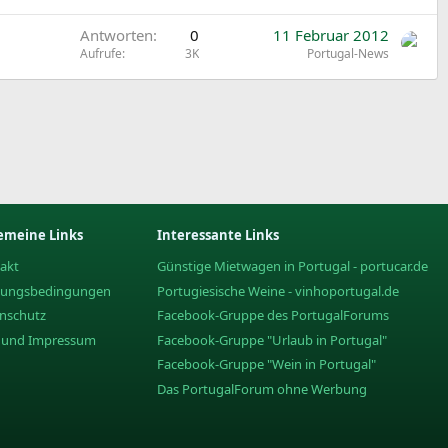
Antworten
0
11 Februar 2012
Aufrufe
3K
Portugal-News
emeine Links
Interessante Links
akt
Günstige Mietwagen in Portugal - portucar.de
zungsbedingungen
Portugiesische Weine - vinhoportugal.de
nschutz
Facebook-Gruppe des PortugalForums
e und Impressum
Facebook-Gruppe "Urlaub in Portugal"
Facebook-Gruppe "Wein in Portugal"
Das PortugalForum ohne Werbung