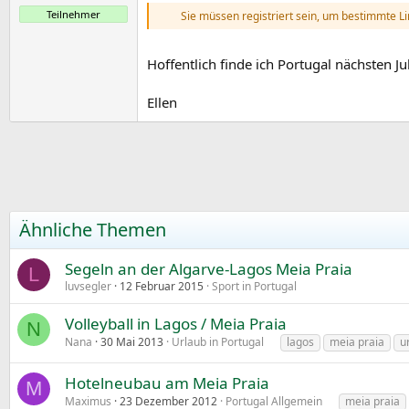
e
Teilnehmer
Sie müssen registriert sein, um bestimmte L
Hoffentlich finde ich Portugal nächsten J
Ellen
Ähnliche Themen
Segeln an der Algarve-Lagos Meia Praia
L
luvsegler
12 Februar 2015
Sport in Portugal
Volleyball in Lagos / Meia Praia
N
Nana
30 Mai 2013
Urlaub in Portugal
lagos
meia praia
u
Hotelneubau am Meia Praia
M
Maximus
23 Dezember 2012
Portugal Allgemein
meia praia