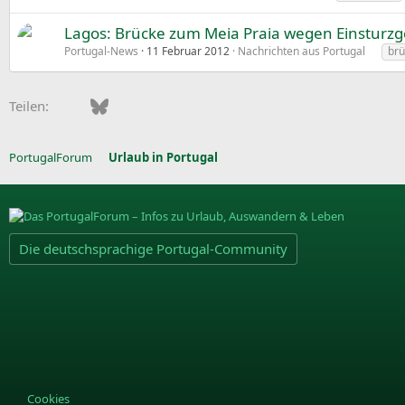
Lagos: Brücke zum Meia Praia wegen Einsturzge
Portugal-News
11 Februar 2012
Nachrichten aus Portugal
brü
Facebook
Bluesky
LinkedIn
Pinterest
WhatsApp
E-Mail
Teilen:
PortugalForum
Urlaub in Portugal
Die deutschsprachige Portugal-Community
Cookies