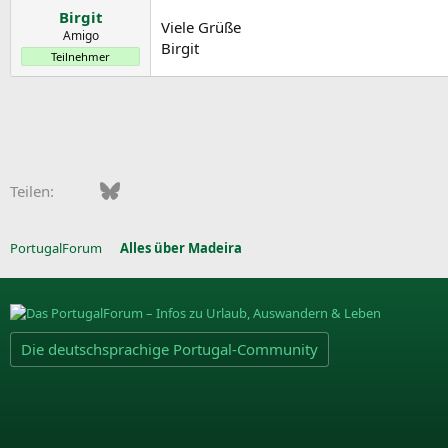
r
a
r
Birgit
Viele Grüße
m
t
Amigo
Birgit
e
Teilnehmer
Facebook
Bluesky
LinkedIn
Pinterest
WhatsApp
E-Mail
Teilen:
PortugalForum
Alles über Madeira
Die deutschsprachige Portugal-Community