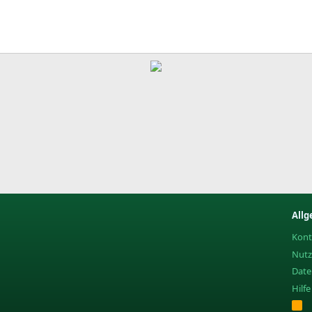
Allg
Kont
Nut
Date
Hilf
R