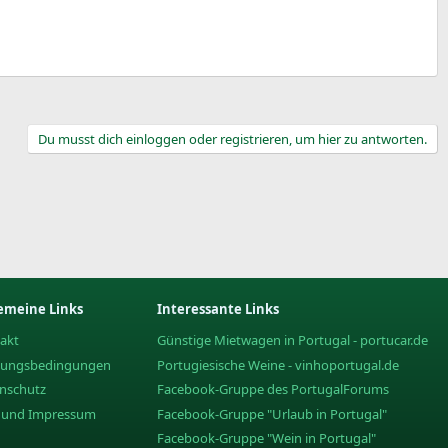
Du musst dich einloggen oder registrieren, um hier zu antworten.
emeine Links
Interessante Links
akt
Günstige Mietwagen in Portugal - portucar.de
zungsbedingungen
Portugiesische Weine - vinhoportugal.de
nschutz
Facebook-Gruppe des PortugalForums
e und Impressum
Facebook-Gruppe "Urlaub in Portugal"
Facebook-Gruppe "Wein in Portugal"