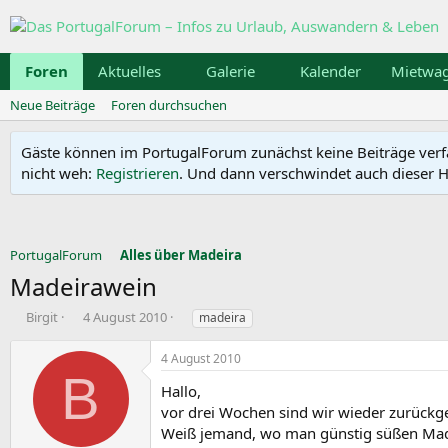
Foren
Aktuelles
Galerie
Kalender
Mietwa
Neue Beiträge
Foren durchsuchen
Gäste können im PortugalForum zunächst keine Beiträge verfass
nicht weh:
Registrieren
. Und dann verschwindet auch dieser Hi
PortugalForum
Alles über Madeira
Madeirawein
E
E
S
Birgit
4 August 2010
madeira
r
r
c
s
s
h
4 August 2010
t
t
l
B
e
e
a
Hallo,
l
l
g
vor drei Wochen sind wir wieder zurückg
l
l
w
Weiß jemand, wo man günstig süßen Madei
e
t
o