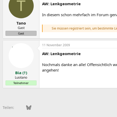
T
AW: Lenkgeometrie
In diesem schon mehrfach im Forum genan
Tano
Gast
Sie müssen registriert sein, um bestimmte L
Gast
11 November 2009
AW: Lenkgeometrie
Nochmals danke an alle! Offensichtlich we
angehen!
Bia (†)
Lusitano
Teilnehmer
Facebook
Bluesky
LinkedIn
Pinterest
WhatsApp
E-Mail
Teilen: