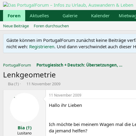
Foren
Aktuelles
Galerie
Kalender
Mietwa
Neue Beiträge
Foren durchsuchen
Gäste können im PortugalForum zunächst keine Beiträge verfass
nicht weh:
Registrieren
. Und dann verschwindet auch dieser Hi
PortugalForum
Portugiesisch + Deutsch: Übersetzungen, Grammatik,
Lenkgeometrie
E
E
Bia (†)
11 November 2009
r
r
s
s
11 November 2009
t
t
Hallo ihr Lieben
e
e
l
l
l
l
e
t
Ich möchte bei meinem Wagen mal die Len
Bia (†)
r
a
da jemand helfen?
m
Lusitano