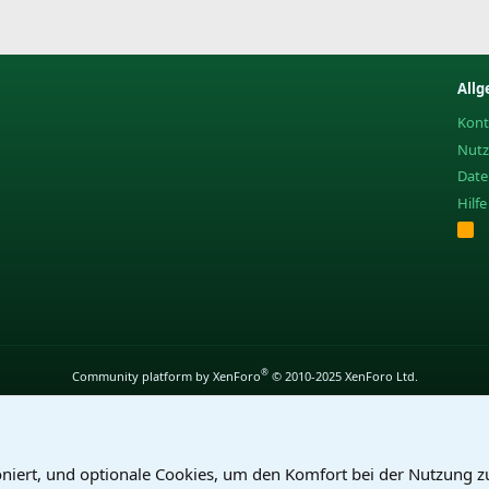
Allg
Kont
Nut
Date
Hilf
R
S
S
®
Community platform by XenForo
© 2010-2025 XenForo Ltd.
oniert, und optionale Cookies, um den Komfort bei der Nutzung z