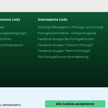
emeine Links
Interessante Links
akt
Günstige Mietwagen in Portugal - portucar.de
zungsbedingungen
Portugiesische Weine - vinhoportugal.de
nschutz
Facebook-Gruppe des PortugalForums
e und Impressum
Facebook-Gruppe "Urlaub in Portugal"
Facebook-Gruppe "Wein in Portugal"
Das PortugalForum ohne Werbung
Alle Cookies akzeptieren
u verbessern.