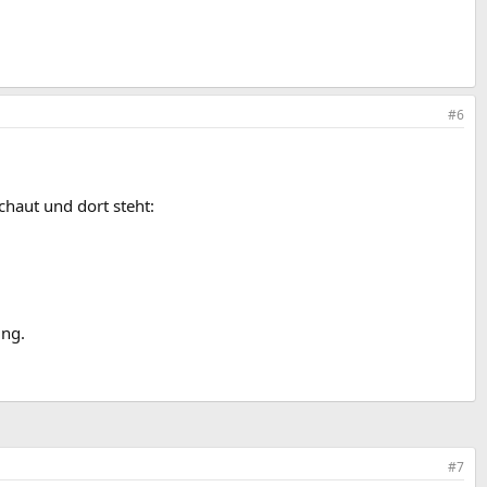
#6
haut und dort steht:
ung.
#7