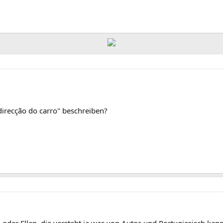
direcção do carro" beschreiben?
 oder Ellen, die versteht ja was von Autos und Portugiesisch kann