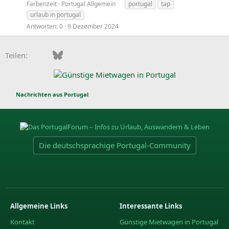
Farbenzeit
Portugal Allgemein
portugal
tap
urlaub in portugal
Antworten
0
9 Dezember 2024
Facebook
Bluesky
LinkedIn
Pinterest
WhatsApp
E-Mail
Teilen:
Nachrichten aus Portugal
Die deutschsprachige Portugal-Community
Allgemeine Links
Interessante Links
Kontakt
Günstige Mietwagen in Portugal