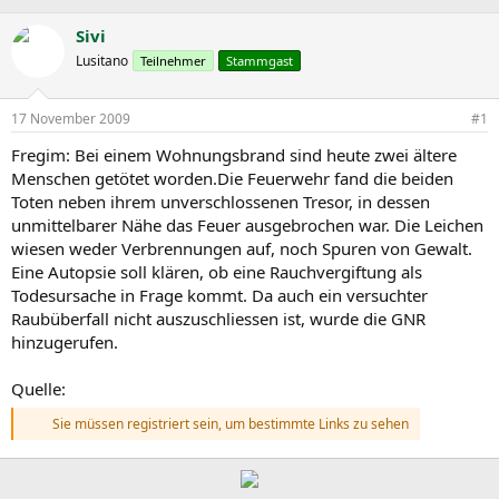
r
r
c
s
s
h
Sivi
t
t
l
Lusitano
Teilnehmer
Stammgast
e
e
a
l
l
g
l
l
w
17 November 2009
#1
e
t
o
r
a
r
Fregim: Bei einem Wohnungsbrand sind heute zwei ältere
m
t
Menschen getötet worden.Die Feuerwehr fand die beiden
e
Toten neben ihrem unverschlossenen Tresor, in dessen
unmittelbarer Nähe das Feuer ausgebrochen war. Die Leichen
wiesen weder Verbrennungen auf, noch Spuren von Gewalt.
Eine Autopsie soll klären, ob eine Rauchvergiftung als
Todesursache in Frage kommt. Da auch ein versuchter
Raubüberfall nicht auszuschliessen ist, wurde die GNR
hinzugerufen.
Quelle:
Sie müssen registriert sein, um bestimmte Links zu sehen