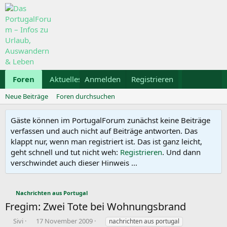
Foren
Aktuelles
Anmelden
Galerie
Registrieren
Kalender
Mietwa
Neue Beiträge
Foren durchsuchen
Gäste können im PortugalForum zunächst keine Beiträge
verfassen und auch nicht auf Beiträge antworten. Das
klappt nur, wenn man registriert ist. Das ist ganz leicht,
geht schnell und tut nicht weh:
Registrieren
. Und dann
verschwindet auch dieser Hinweis ...
Nachrichten aus Portugal
Fregim: Zwei Tote bei Wohnungsbrand
E
E
S
Sivi
17 November 2009
nachrichten aus portugal