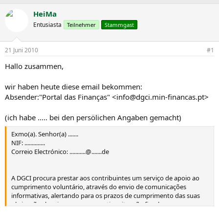
r
r
s
s
HeiMa
t
t
Entusiasta
Teilnehmer
Stammgast
e
e
l
l
l
l
21 Juni 2010
#1
e
t
r
a
Hallo zusammen,
m
wir haben heute diese email bekommen:
Absender:"Portal das Finanças" <info@dgci.min-financas.pt>
(ich habe ..... bei den persölichen Angaben gemacht)
Exmo(a). Senhor(a) .......
NIF: ..............
Correio Electrónico: ...........@.......de
A DGCI procura prestar aos contribuintes um serviço de apoio ao
cumprimento voluntário, através do envio de comunicações
informativas, alertando para os prazos de cumprimento das suas
obrigações legais e para a respectiva situação fiscal.