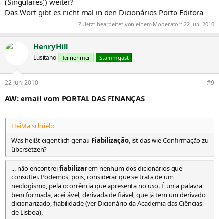
(Singulares)) weiter?
Das Wort gibt es nicht mal in den Dicionários Porto Editora
Zuletzt bearbeitet von einem Moderator:
22 Juni 2010
HenryHill
Lusitano
Teilnehmer
Stammgast
22 Juni 2010
#9
AW: email vom PORTAL DAS FINANÇAS
HeiMa schrieb:
Was heißt eigentlich genau
Fiabilização
, ist das wie Confirmação zu
übersetzen?
... não encontrei
fiabilizar
em nenhum dos dicionários que
consultei. Podemos, pois, considerar que se trata de um
neologismo, pela ocorrência que apresenta no uso. É uma palavra
bem formada, aceitável, derivada de fiável, que já tem um derivado
dicionarizado, fiabilidade (ver Dicionário da Academia das Ciências
de Lisboa).