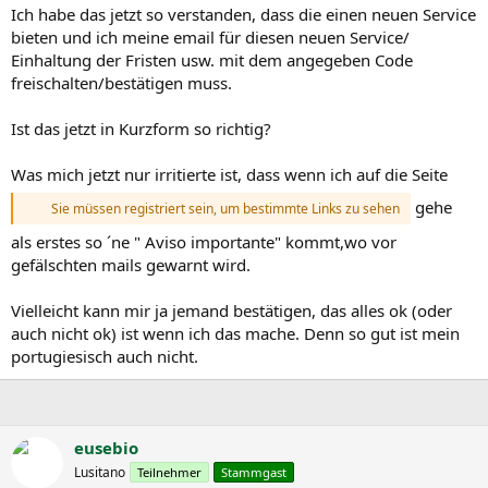
O serviço que nos propomos prestar é gratuito, de carácter pessoal
Ich habe das jetzt so verstanden, dass die einen neuen Service
e confidencial, mas para o fazermos de forma segura necessitamos
bieten und ich meine email für diesen neuen Service/
que confirme o seu endereço de correio electrónico.
Einhaltung der Fristen usw. mit dem angegeben Code
freischalten/bestätigen muss.
A DGCI apenas irá enviar informação de apoio aos contribuintes que
tiverem o endereço electrónico e/ou o número de telemóvel
fiabilizados.
Ist das jetzt in Kurzform so richtig?
Para fiabilizar o seu endereço de correio electrónico, aceda a Os
Was mich jetzt nur irritierte ist, dass wenn ich auf die Seite
Seus Serviços > Outros Serviços > Confirmação de Contactos > Email
e introduza o código abaixo indicado:
gehe
Sie müssen registriert sein, um bestimmte Links zu sehen
als erstes so ´ne " Aviso importante" kommt,wo vor
................
gefälschten mails gewarnt wird.
A utilização dos novos canais de comunicação visa facilitar a
interacção da DGCI com os contribuintes pelo que estas
Vielleicht kann mir ja jemand bestätigen, das alles ok (oder
comunicações podem também ser enviadas para o telemóvel. Caso
auch nicht ok) ist wenn ich das mache. Denn so gut ist mein
ainda não tenha autorizado o envio de sms e pretenda usufruir
portugiesisch auch nicht.
deste serviço, aceda a
e na
Sie müssen registriert sein, um bestimmte Links zu sehen
sua área de dados pessoais autorize o envio dessas comunicações.
eusebio
Para esclarecer qualquer dúvida contacte o Centro de Atendimento
Lusitano
Teilnehmer
Stammgast
Telefónico através do número 707 206 707.