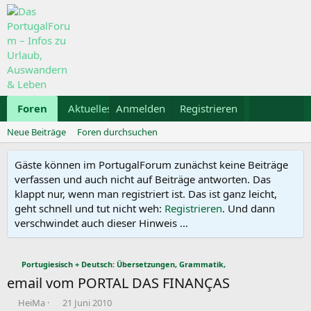
Foren
Aktuelles
Anmelden
Galerie
Registrieren
Kalender
Mietwa
Neue Beiträge
Foren durchsuchen
Gäste können im PortugalForum zunächst keine Beiträge
verfassen und auch nicht auf Beiträge antworten. Das
klappt nur, wenn man registriert ist. Das ist ganz leicht,
geht schnell und tut nicht weh:
Registrieren
. Und dann
verschwindet auch dieser Hinweis ...
Portugiesisch + Deutsch: Übersetzungen, Grammatik,
email vom PORTAL DAS FINANÇAS
E
E
HeiMa
21 Juni 2010