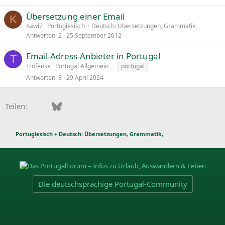
Übersetzung einer Email
K
Kawi7
Portugiesisch + Deutsch: Übersetzungen, Grammatik,
Antworten
2
25 September 2012
Email-Adress-Anbieter in Portugal
T
Trofense
Portugal Allgemein
portugal
Antworten
8
29 April 2024
Facebook
Bluesky
LinkedIn
Pinterest
WhatsApp
E-Mail
Teilen:
Portugiesisch + Deutsch: Übersetzungen, Grammatik,
Die deutschsprachige Portugal-Community