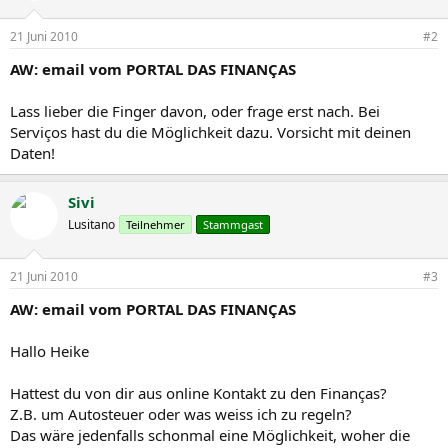
Por favor não responda para esta caixa de correio electrónico
21 Juni 2010
#2
destinada exclusivamente ao envio de mensagens informativas.
AW: email vom PORTAL DAS FINANÇAS
Com os melhores cumprimentos
Lass lieber die Finger davon, oder frage erst nach. Bei
O Director-Geral
Serviços hast du die Möglichkeit dazu. Vorsicht mit deinen
José António de Azevedo Pereira
Daten!
Sivi
Lusitano
Teilnehmer
Stammgast
21 Juni 2010
#3
AW: email vom PORTAL DAS FINANÇAS
Hallo Heike
Hattest du von dir aus online Kontakt zu den Finanças?
Z.B. um Autosteuer oder was weiss ich zu regeln?
Das wäre jedenfalls schonmal eine Möglichkeit, woher die