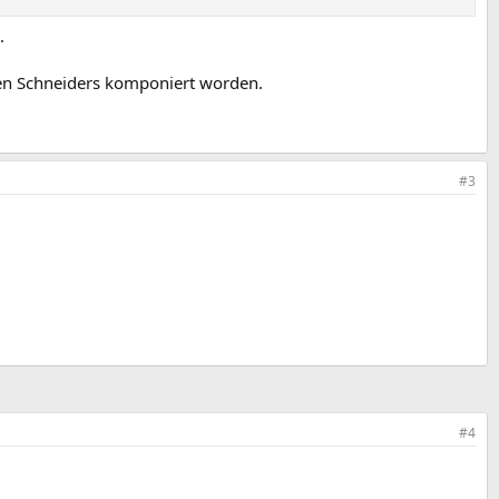
.
hen Schneiders komponiert worden.
#3
#4