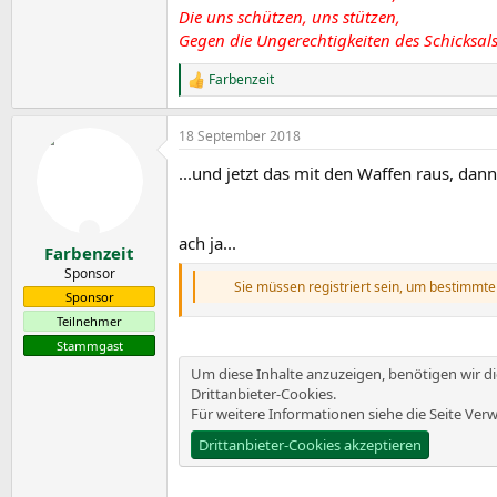
Die uns schützen, uns stützen,
Gegen die Ungerechtigkeiten des Schicksals
Farbenzeit
R
e
a
18 September 2018
k
t
...und jetzt das mit den Waffen raus, dann
i
o
n
e
ach ja...
n
Farbenzeit
:
Sponsor
Sie müssen registriert sein, um bestimmte
Sponsor
Teilnehmer
Stammgast
Um diese Inhalte anzuzeigen, benötigen wir 
Drittanbieter-Cookies.
Für weitere Informationen siehe die Seite
Verw
Drittanbieter-Cookies akzeptieren