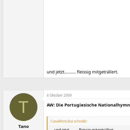
und jetzt.......... fleissig mitgeträllert.
6 Oktober 2009
T
AW: Die Portugiesische Nationalhymne
CasaWistuba schrieb:
Tano
... und jetzt.......... fleissig mitgeträllert.