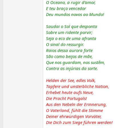
O Oceano, a rugir d’amor,
E teu braço vencedor
Deu mundos novos ao Mundo!
Saudai o Sol que desponta
Sobre um ridente porvir;
Seja o eco de uma afronta
O sinal do ressurgir.
Raios dessa aurora forte
São como beijos de mãe,
Que nos guardam, nos sustêm,
Contra as injúrias da sorte.
Helden der See, edles Volk,
Tapfere und unsterbliche Nation,
Erhebet heute aufs Neue,
Die Pracht Portugals!
Aus den Nebeln der Erinnerung,
O Vaterland, fühlt die Stimme
Deiner ehrwürdigen Vorväter,
Die Dich zum Siege führen werden!