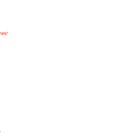
ren!
g