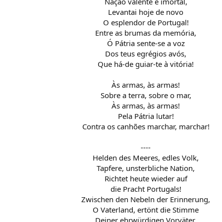
Nação valente e imortal,
Levantai hoje de novo
O esplendor de Portugal!
Entre as brumas da memória,
Ó Pátria sente-se a voz
Dos teus egrégios avós,
Que há-de guiar-te à vitória!
Às armas, às armas!
Sobre a terra, sobre o mar,
Às armas, às armas!
Pela Pátria lutar!
Contra os canhões marchar, marchar!
----
Helden des Meeres, edles Volk,
Tapfere, unsterbliche Nation,
Richtet heute wieder auf
die Pracht Portugals!
Zwischen den Nebeln der Erinnerung,
O Vaterland, ertönt die Stimme
Deiner ehrwürdigen Vorväter,