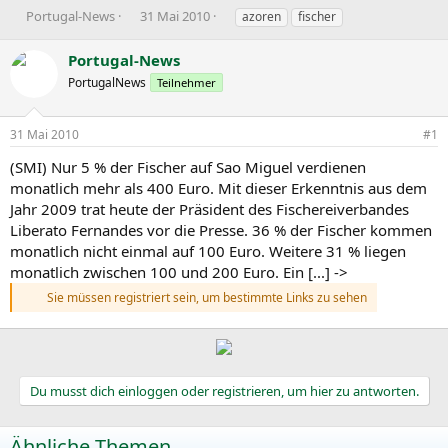
E
E
S
Portugal-News
31 Mai 2010
azoren
fischer
r
r
c
s
s
h
Portugal-News
t
t
l
PortugalNews
Teilnehmer
e
e
a
l
l
g
l
l
w
31 Mai 2010
#1
e
t
o
r
a
r
(SMI) Nur 5 % der Fischer auf Sao Miguel verdienen
m
t
monatlich mehr als 400 Euro. Mit dieser Erkenntnis aus dem
e
Jahr 2009 trat heute der Präsident des Fischereiverbandes
Liberato Fernandes vor die Presse. 36 % der Fischer kommen
monatlich nicht einmal auf 100 Euro. Weitere 31 % liegen
monatlich zwischen 100 und 200 Euro. Ein [...] ->
Sie müssen registriert sein, um bestimmte Links zu sehen
Du musst dich einloggen oder registrieren, um hier zu antworten.
Ähnliche Themen