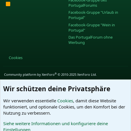
R
PortugalForums
S
S
Facebook-Gruppe "Urlaub in
Portugal"
Facebook-Gruppe "Wein in
Portugal"
Das PortugalForum ohne
Werbung
Cookies
®
Community platform by XenForo
© 2010-2025 XenForo Ltd.
Wir schützen deine Privatsphäre
Wir verwenden essentielle
Cookies
, damit diese Website
funktioniert, und optionale Cookies, um den Komfort bei der
Nutzung zu verbessern.
Siehe weitere Informationen und konfiguriere deine
Einstellungen