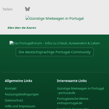
Facebook
Bluesky
LinkedIn
Pinterest
WhatsApp
E-Mail
Teilen:
Alles über die Azoren
Die deutschsprachige Portugal-Community
Allgemeine Links
Interessante Links
Kontakt
Günstige Mietwagen in Portugal
- portucar.de
Nutzungsbedingungen
Portugiesische Weine -
Datenschutz
vinhoportugal.de
Hilfe und Impressum
Facebook-Gruppe des