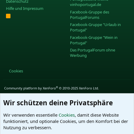
Datenschutz
vinhoportugal.de
Hilfe und Impressum
Facebook-Gruppe des
R
PortugalForums
S
S
Facebook-Gruppe "Urlaub in
Portugal"
Facebook-Gruppe "Wein in
Portugal"
Das PortugalForum ohne
Werbung
Cookies
®
Community platform by XenForo
© 2010-2025 XenForo Ltd.
Wir schützen deine Privatsphäre
Wir verwenden essentielle
Cookies
, damit diese Website
funktioniert, und optionale Cookies, um den Komfort bei der
Nutzung zu verbessern.