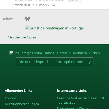
Antworten
0
23 Oktober 2014
Facebook
Bluesky
LinkedIn
Pinterest
WhatsApp
E-Mail
Teilen:
Alles über die Azoren
Die deutschsprachige Portugal-Community
Allgemeine Links
Interessante Links
Kontakt
Günstige Mietwagen in Portugal
- portucar.de
Nutzungsbedingungen
Portugiesische Weine -