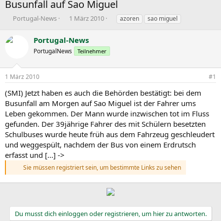
Busunfall auf Sao Miguel
E
E
S
Portugal-News
1 März 2010
azoren
sao miguel
r
r
c
s
s
h
Portugal-News
t
t
l
PortugalNews
Teilnehmer
e
e
a
l
l
g
l
l
w
1 März 2010
#1
e
t
o
r
a
r
(SMI) Jetzt haben es auch die Behörden bestätigt: bei dem
m
t
Busunfall am Morgen auf Sao Miguel ist der Fahrer ums
e
Leben gekommen. Der Mann wurde inzwischen tot im Fluss
gefunden. Der 39jährige Fahrer des mit Schülern besetzten
Schulbuses wurde heute früh aus dem Fahrzeug geschleudert
und weggespült, nachdem der Bus von einem Erdrutsch
erfasst und [...] ->
Sie müssen registriert sein, um bestimmte Links zu sehen
Du musst dich einloggen oder registrieren, um hier zu antworten.