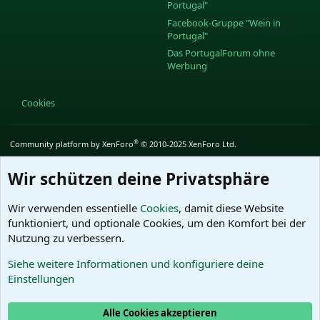
Portugal"
Facebook-Gruppe "Wein in
Portugal"
Das PortugalForum ohne
Werbung
Cookies
®
Community platform by XenForo
© 2010-2025 XenForo Ltd.
Wir schützen deine Privatsphäre
Wir verwenden essentielle
Cookies
, damit diese Website
funktioniert, und optionale Cookies, um den Komfort bei der
Nutzung zu verbessern.
Siehe weitere Informationen und konfiguriere deine
Einstellungen
Alle Cookies akzeptieren