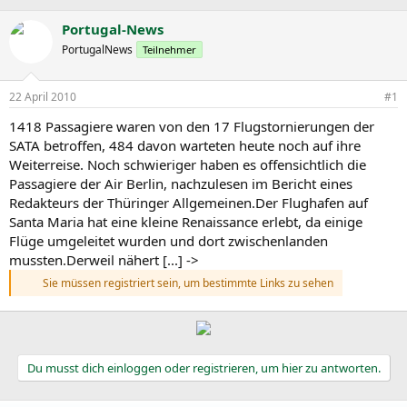
r
r
c
s
s
h
Portugal-News
t
t
l
PortugalNews
Teilnehmer
e
e
a
l
l
g
l
l
w
22 April 2010
#1
e
t
o
r
a
r
1418 Passagiere waren von den 17 Flugstornierungen der
m
t
SATA betroffen, 484 davon warteten heute noch auf ihre
e
Weiterreise. Noch schwieriger haben es offensichtlich die
Passagiere der Air Berlin, nachzulesen im Bericht eines
Redakteurs der Thüringer Allgemeinen.Der Flughafen auf
Santa Maria hat eine kleine Renaissance erlebt, da einige
Flüge umgeleitet wurden und dort zwischenlanden
mussten.Derweil nähert [...] ->
Sie müssen registriert sein, um bestimmte Links zu sehen
Du musst dich einloggen oder registrieren, um hier zu antworten.