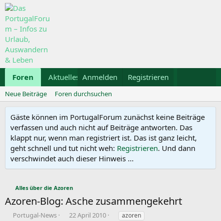
Foren
Aktuelles
Anmelden
Galerie
Registrieren
Kalender
Mietwa
Neue Beiträge
Foren durchsuchen
Gäste können im PortugalForum zunächst keine Beiträge
verfassen und auch nicht auf Beiträge antworten. Das
klappt nur, wenn man registriert ist. Das ist ganz leicht,
geht schnell und tut nicht weh:
Registrieren
. Und dann
verschwindet auch dieser Hinweis ...
Alles über die Azoren
Azoren-Blog: Asche zusammengekehrt
E
E
S
Portugal-News
22 April 2010
azoren