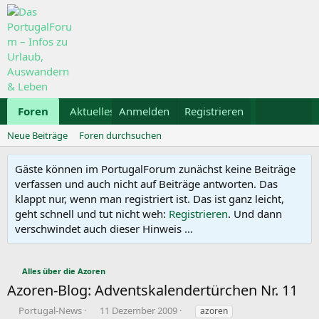
Foren
Aktuelles
Anmelden
Galerie
Registrieren
Kalender
Mietwa
Neue Beiträge
Foren durchsuchen
Gäste können im PortugalForum zunächst keine Beiträge
verfassen und auch nicht auf Beiträge antworten. Das
klappt nur, wenn man registriert ist. Das ist ganz leicht,
geht schnell und tut nicht weh:
Registrieren
. Und dann
verschwindet auch dieser Hinweis ...
Alles über die Azoren
Azoren-Blog: Adventskalendertürchen Nr. 11
E
E
S
Portugal-News
11 Dezember 2009
azoren