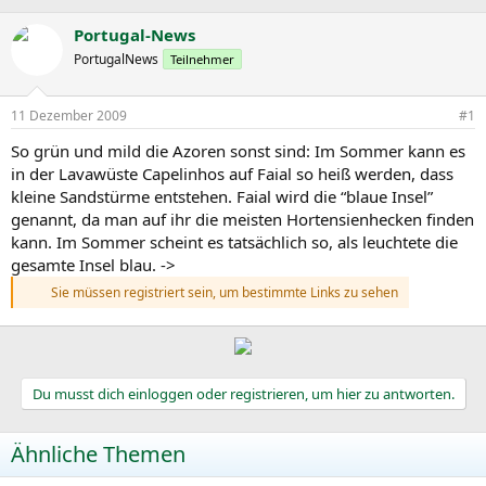
r
r
c
s
s
h
Portugal-News
t
t
l
PortugalNews
Teilnehmer
e
e
a
l
l
g
l
l
w
11 Dezember 2009
#1
e
t
o
r
a
r
So grün und mild die Azoren sonst sind: Im Sommer kann es
m
t
in der Lavawüste Capelinhos auf Faial so heiß werden, dass
e
kleine Sandstürme entstehen. Faial wird die “blaue Insel”
genannt, da man auf ihr die meisten Hortensienhecken finden
kann. Im Sommer scheint es tatsächlich so, als leuchtete die
gesamte Insel blau. ->
Sie müssen registriert sein, um bestimmte Links zu sehen
Du musst dich einloggen oder registrieren, um hier zu antworten.
Ähnliche Themen