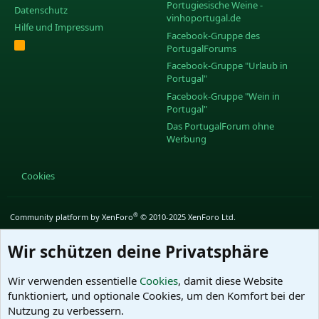
Portugiesische Weine -
Datenschutz
vinhoportugal.de
Hilfe und Impressum
Facebook-Gruppe des
R
PortugalForums
S
S
Facebook-Gruppe "Urlaub in
Portugal"
Facebook-Gruppe "Wein in
Portugal"
Das PortugalForum ohne
Werbung
Cookies
®
Community platform by XenForo
© 2010-2025 XenForo Ltd.
Wir schützen deine Privatsphäre
Wir verwenden essentielle
Cookies
, damit diese Website
funktioniert, und optionale Cookies, um den Komfort bei der
Nutzung zu verbessern.