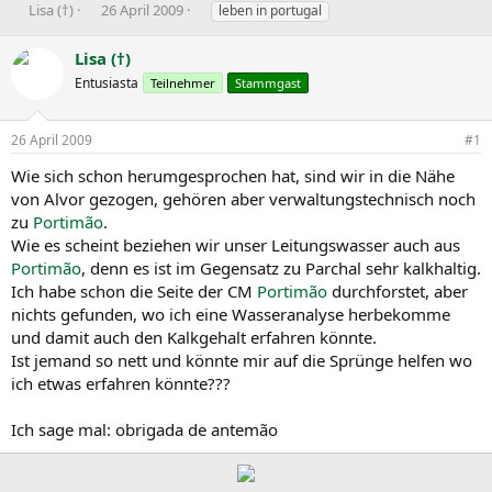
E
E
S
Lisa (†)
26 April 2009
leben in portugal
r
r
c
s
s
h
Lisa (†)
t
t
l
Entusiasta
Teilnehmer
Stammgast
e
e
a
l
l
g
l
l
w
26 April 2009
#1
e
t
o
r
a
r
Wie sich schon herumgesprochen hat, sind wir in die Nähe
m
t
von Alvor gezogen, gehören aber verwaltungstechnisch noch
e
zu
Portimão
.
Wie es scheint beziehen wir unser Leitungswasser auch aus
Portimão
, denn es ist im Gegensatz zu Parchal sehr kalkhaltig.
Ich habe schon die Seite der CM
Portimão
durchforstet, aber
nichts gefunden, wo ich eine Wasseranalyse herbekomme
und damit auch den Kalkgehalt erfahren könnte.
Ist jemand so nett und könnte mir auf die Sprünge helfen wo
ich etwas erfahren könnte???
Ich sage mal: obrigada de antemão