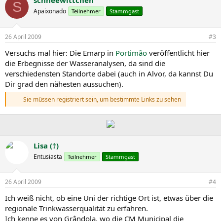
schneewittchen
S
Apaixonado
Teilnehmer
Stammgast
26 April 2009
#3
Versuchs mal hier: Die Emarp in
Portimão
veröffentlicht hier
die Erbegnisse der Wasseranalysen, da sind die
verschiedensten Standorte dabei (auch in Alvor, da kannst Du
Dir grad den nähesten aussuchen).
Sie müssen registriert sein, um bestimmte Links zu sehen
Lisa (†)
Entusiasta
Teilnehmer
Stammgast
26 April 2009
#4
Ich weiß nicht, ob eine Uni der richtige Ort ist, etwas über die
regionale Trinkwasserqualität zu erfahren.
Ich kenne es von Grândola, wo die CM Municipal die