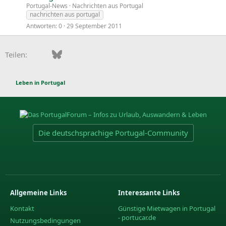
Portugal-News
Nachrichten aus Portugal
nachrichten aus portugal
Antworten
0
29 September 2011
Facebook
Bluesky
LinkedIn
Pinterest
WhatsApp
E-Mail
Teilen:
Leben in Portugal
Die deutschsprachige Portugal-Community
Allgemeine Links
Interessante Links
Kontakt
Günstige Mietwagen in Portugal
- portucar.de
Nutzungsbedingungen