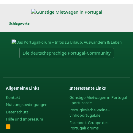
Schlagworte
Die deutschsprachige Portugal-Community
Allgemeine Links
Interessante Links
Kontakt
Günstige Mietwagen in Portugal
- portucar.de
Nutzungsbedingungen
Portugiesische Weine -
Datenschutz
vinhoportugal.de
Hilfe und Impressum
Facebook-Gruppe des
R
PortugalForums
S