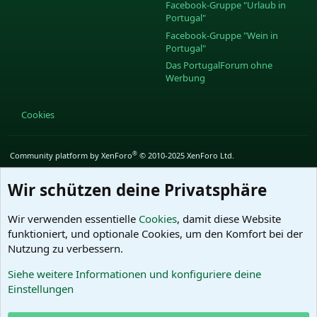
S
Facebook-Gruppe "Urlaub in
Portugal"
Facebook-Gruppe "Wein in
Portugal"
Das PortugalForum ohne
Werbung
Cookies
®
Community platform by XenForo
© 2010-2025 XenForo Ltd.
Wir schützen deine Privatsphäre
Wir verwenden essentielle
Cookies
, damit diese Website
funktioniert, und optionale Cookies, um den Komfort bei der
Nutzung zu verbessern.
Siehe weitere Informationen und konfiguriere deine
Einstellungen