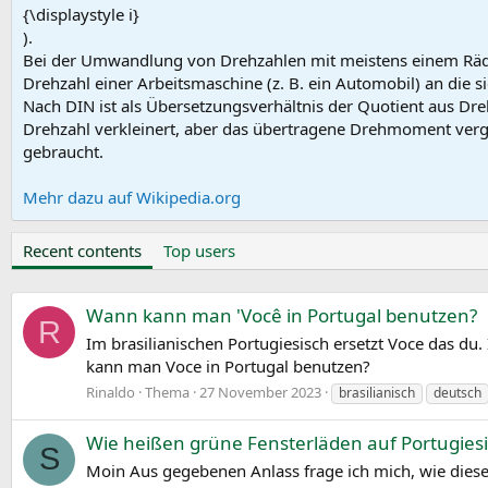
{\displaystyle i}
).
Bei der Umwandlung von Drehzahlen mit meistens einem Räder
Drehzahl einer Arbeitsmaschine (z. B. ein Automobil) an die s
Nach DIN ist als Übersetzungsverhältnis der Quotient aus Dre
Drehzahl verkleinert, aber das übertragene Drehmoment vergr
gebraucht.
Mehr dazu auf Wikipedia.org
Recent contents
Top users
Wann kann man 'Você in Portugal benutzen?
R
Im brasilianischen Portugiesisch ersetzt Voce das du.
kann man Voce in Portugal benutzen?
Rinaldo
Thema
27 November 2023
brasilianisch
deutsch
Wie heißen grüne Fensterläden auf Portugies
S
Moin Aus gegebenen Anlass frage ich mich, wie diese g