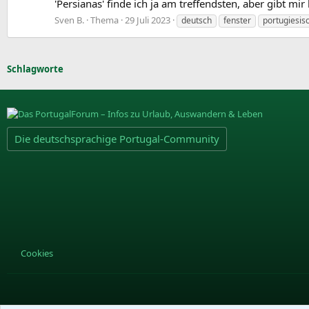
'Persianas' finde ich ja am treffendsten, aber gibt mir
Sven B.
Thema
29 Juli 2023
deutsch
fenster
portugiesis
Schlagworte
Die deutschsprachige Portugal-Community
Cookies