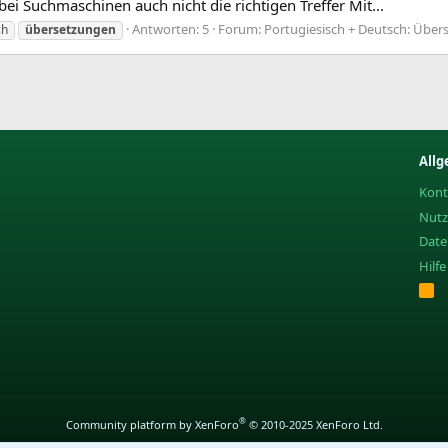
 bei Suchmaschinen auch nicht die richtigen Treffer Mit...
Antworten: 5
Forum:
Portugiesisch + Deutsch: Übe
ch
übersetzungen
Allg
Kont
Nut
Date
Hilf
R
S
S
®
Community platform by XenForo
© 2010-2025 XenForo Ltd.