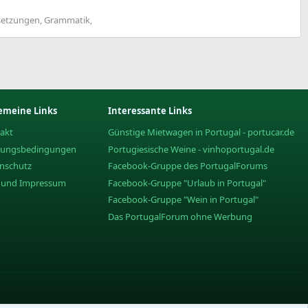
rsetzungen, Grammatik,
emeine Links
Interessante Links
akt
Günstige Mietwagen in Portugal - portucar.de
zungsbedingungen
Portugiesische Weine - vinhoportugal.de
nschutz
Facebook-Gruppe des PortugalForums
e und Impressum
Facebook-Gruppe "Urlaub in Portugal"
Facebook-Gruppe "Wein in Portugal"
Das PortugalForum ohne Werbung