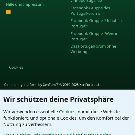
vinhoportugal.de
Hilfe und Impressum
Facebook-Gruppe des
R
PortugalForums
S
S
Facebook-Gruppe "Urlaub in
Portugal"
Facebook-Gruppe "Wein in
Portugal"
Das PortugalForum ohne
Werbung
Cookies
®
Community platform by XenForo
© 2010-2025 XenForo Ltd.
Wir schützen deine Privatsphäre
Wir verwenden essentielle
Cookies
, damit diese Website
funktioniert, und optionale Cookies, um den Komfort bei der
Nutzung zu verbessern.