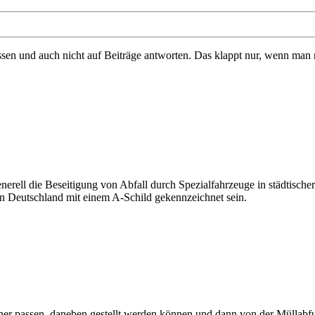
 und auch nicht auf Beiträge antworten. Das klappt nur, wenn man regis
erell die Beseitigung von Abfall durch Spezialfahrzeuge in städtisch
n Deutschland mit einem A-Schild gekennzeichnet sein.
iner passen, daneben gestellt werden können und dann von der Müllabf