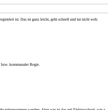
triert ist. Das ist ganz leicht, geht schnell und tut nicht weh:
er bzw. kommunaler Regie.
uhr mitgenommen werden. Aber wie ist das mit Elektroschrott, wie z.