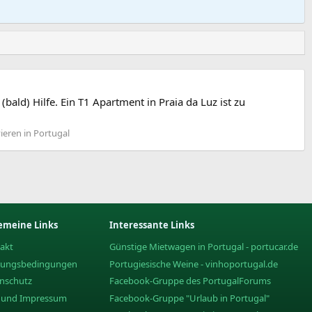
ald) Hilfe. Ein T1 Apartment in Praia da Luz ist zu
eren in Portugal
emeine Links
Interessante Links
akt
Günstige Mietwagen in Portugal - portucar.de
zungsbedingungen
Portugiesische Weine - vinhoportugal.de
nschutz
Facebook-Gruppe des PortugalForums
e und Impressum
Facebook-Gruppe "Urlaub in Portugal"