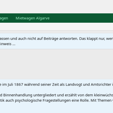
agen
Mietwagen Algarve
en und auch nicht auf Beiträge antworten. Das klappt nur, wenn ma
nweis ...
, die im Juli 1867 während seiner Zeit als Landvogt und Amtsric
und Binnenhandlung untergliedert und erzählt von dem kleinwüc
tik auch psychologische Fragestellungen eine Rolle. Mit Themen 