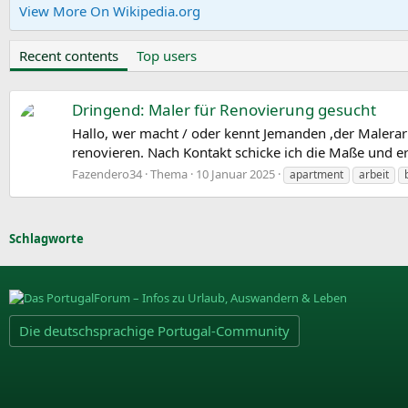
View More On Wikipedia.org
Recent contents
Top users
Dringend: Maler für Renovierung gesucht
Hallo, wer macht / oder kennt Jemanden ,der Malerarbe
renovieren. Nach Kontakt schicke ich die Maße und e
Fazendero34
Thema
10 Januar 2025
apartment
arbeit
Schlagworte
Die deutschsprachige Portugal-Community