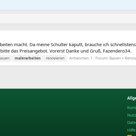
iten macht. Da meine Schulter kaputt, brauche ich schnellstens (b
rbitte das Preisangebot. Vorerst Danke und Gruß, Fazendero34.
Antworten: 1
Forum:
Bauen + Renovi
bauen
malerarbeiten
renovieren
Allg
Kont
Nut
Date
Hilf