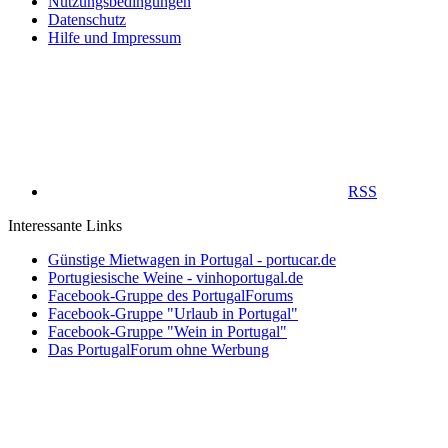
Nutzungsbedingungen
Datenschutz
Hilfe und Impressum
RSS
Interessante Links
Günstige Mietwagen in Portugal - portucar.de
Portugiesische Weine - vinhoportugal.de
Facebook-Gruppe des PortugalForums
Facebook-Gruppe "Urlaub in Portugal"
Facebook-Gruppe "Wein in Portugal"
Das PortugalForum ohne Werbung