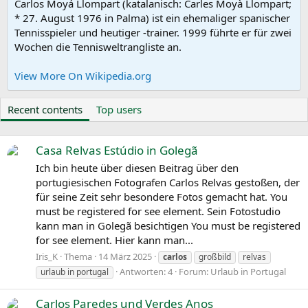
Carlos Moyá Llompart (katalanisch: Carles Moyà Llompart;
* 27. August 1976 in Palma) ist ein ehemaliger spanischer
Tennisspieler und heutiger -trainer. 1999 führte er für zwei
Wochen die Tennisweltrangliste an.
View More On Wikipedia.org
Recent contents
Top users
Casa Relvas Estúdio in Golegã
Ich bin heute über diesen Beitrag über den
portugiesischen Fotografen Carlos Relvas gestoßen, der
für seine Zeit sehr besondere Fotos gemacht hat. You
must be registered for see element. Sein Fotostudio
kann man in Golegã besichtigen You must be registered
for see element. Hier kann man...
Iris_K
Thema
14 März 2025
carlos
großbild
relvas
Antworten: 4
Forum:
Urlaub in Portugal
urlaub in portugal
Carlos Paredes und Verdes Anos