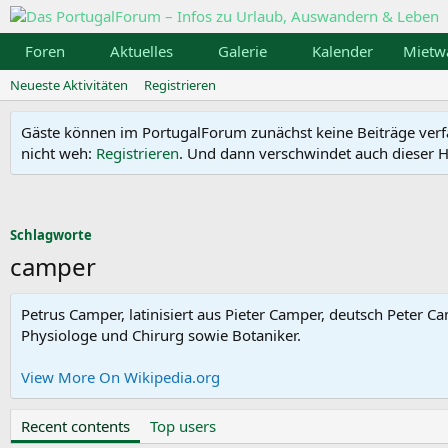
Foren
Aktuelles
Galerie
Kalender
Mietw
Neueste Aktivitäten
Registrieren
Gäste können im PortugalForum zunächst keine Beiträge verfass
nicht weh:
Registrieren
. Und dann verschwindet auch dieser Hi
Schlagworte
camper
Petrus Camper, latinisiert aus Pieter Camper, deutsch Peter C
Physiologe und Chirurg sowie Botaniker.
View More On Wikipedia.org
Recent contents
Top users