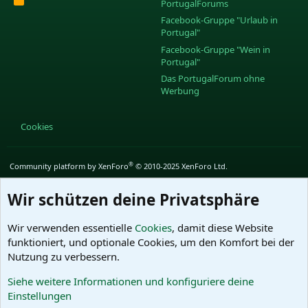
PortugalForums
S
S
Facebook-Gruppe "Urlaub in
Portugal"
Facebook-Gruppe "Wein in
Portugal"
Das PortugalForum ohne
Werbung
Cookies
®
Community platform by XenForo
© 2010-2025 XenForo Ltd.
Wir schützen deine Privatsphäre
Wir verwenden essentielle
Cookies
, damit diese Website
funktioniert, und optionale Cookies, um den Komfort bei der
Nutzung zu verbessern.
Siehe weitere Informationen und konfiguriere deine
Einstellungen