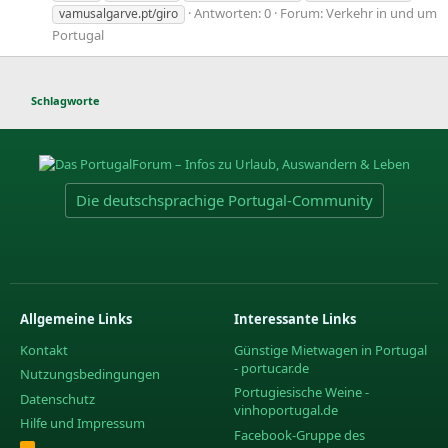
Antworten: 0
Forum:
Verkehr in und um
vamusalgarve.pt/giro
Portugal
Schlagworte
Die deutschsprachige Portugal-Community
Allgemeine Links
Interessante Links
Kontakt
Günstige Mietwagen in Portugal
- portucar.de
Nutzungsbedingungen
Portugiesische Weine -
Datenschutz
vinhoportugal.de
Hilfe und Impressum
Facebook-Gruppe des
R