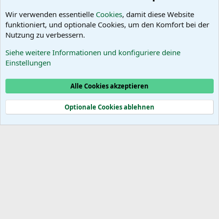
PortugalForums
S
S
Facebook-Gruppe "Urlaub in
Wir verwenden essentielle
Cookies
, damit diese Website
Portugal"
funktioniert, und optionale Cookies, um den Komfort bei der
Facebook-Gruppe "Wein in
Nutzung zu verbessern.
Portugal"
Siehe weitere Informationen und konfiguriere deine
Das PortugalForum ohne
Einstellungen
Werbung
Alle Cookies akzeptieren
Cookies
Optionale Cookies ablehnen
®
Community platform by XenForo
© 2010-2025 XenForo Ltd.