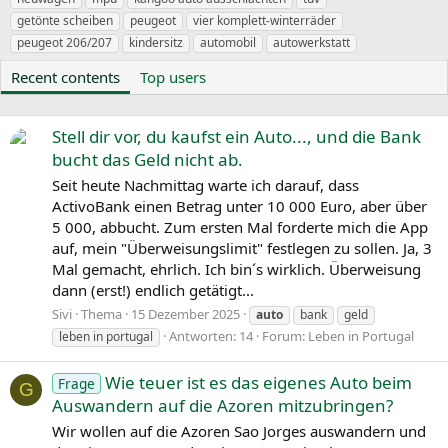
n
getönte scheiben
peugeot
vier komplett-winterräder
o
peugeot 206/207
kindersitz
automobil
autowerkstatt
n
y
Recent contents
Top users
m
s
Stell dir vor, du kaufst ein Auto..., und die Bank
bucht das Geld nicht ab.
Seit heute Nachmittag warte ich darauf, dass
ActivoBank einen Betrag unter 10 000 Euro, aber über
5 000, abbucht. Zum ersten Mal forderte mich die App
auf, mein "Überweisungslimit" festlegen zu sollen. Ja, 3
Mal gemacht, ehrlich. Ich bin´s wirklich. Überweisung
dann (erst!) endlich getätigt...
Sivi
Thema
15 Dezember 2025
auto
bank
geld
Antworten: 14
Forum:
Leben in Portugal
leben in portugal
Wie teuer ist es das eigenes Auto beim
Frage
G
Auswandern auf die Azoren mitzubringen?
Wir wollen auf die Azoren Sao Jorges auswandern und