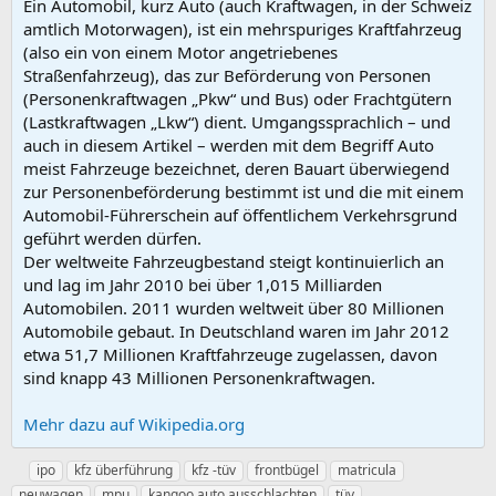
Ein Automobil, kurz Auto (auch Kraftwagen, in der Schweiz
amtlich Motorwagen), ist ein mehrspuriges Kraftfahrzeug
(also ein von einem Motor angetriebenes
Straßenfahrzeug), das zur Beförderung von Personen
(Personenkraftwagen „Pkw“ und Bus) oder Frachtgütern
(Lastkraftwagen „Lkw“) dient. Umgangssprachlich – und
auch in diesem Artikel – werden mit dem Begriff Auto
meist Fahrzeuge bezeichnet, deren Bauart überwiegend
zur Personenbeförderung bestimmt ist und die mit einem
Automobil-Führerschein auf öffentlichem Verkehrsgrund
geführt werden dürfen.
Der weltweite Fahrzeugbestand steigt kontinuierlich an
und lag im Jahr 2010 bei über 1,015 Milliarden
Automobilen. 2011 wurden weltweit über 80 Millionen
Automobile gebaut. In Deutschland waren im Jahr 2012
etwa 51,7 Millionen Kraftfahrzeuge zugelassen, davon
sind knapp 43 Millionen Personenkraftwagen.
Mehr dazu auf Wikipedia.org
S
ipo
kfz überführung
kfz -tüv
frontbügel
matricula
y
neuwagen
mpu
kangoo auto ausschlachten
tüv