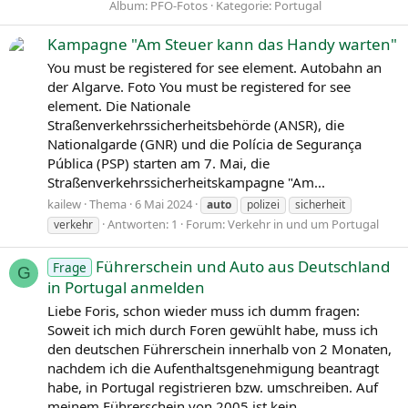
Album: PFO-Fotos
Kategorie: Portugal
Kampagne "Am Steuer kann das Handy warten"
You must be registered for see element. Autobahn an
der Algarve. Foto You must be registered for see
element. Die Nationale
Straßenverkehrssicherheitsbehörde (ANSR), die
Nationalgarde (GNR) und die Polícia de Segurança
Pública (PSP) starten am 7. Mai, die
Straßenverkehrssicherheitskampagne "Am...
kailew
Thema
6 Mai 2024
auto
polizei
sicherheit
Antworten: 1
Forum:
Verkehr in und um Portugal
verkehr
Führerschein und Auto aus Deutschland
Frage
G
in Portugal anmelden
Liebe Foris, schon wieder muss ich dumm fragen:
Soweit ich mich durch Foren gewühlt habe, muss ich
den deutschen Führerschein innerhalb von 2 Monaten,
nachdem ich die Aufenthaltsgenehmigung beantragt
habe, in Portugal registrieren bzw. umschreiben. Auf
meinem Führerschein von 2005 ist kein...