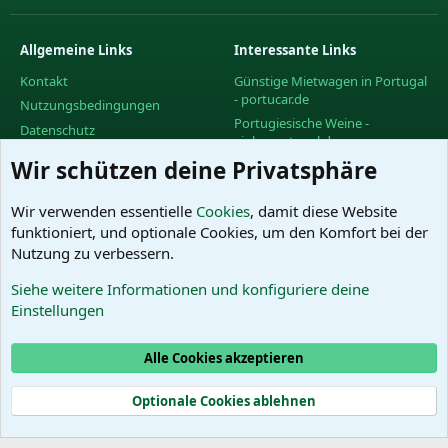
Allgemeine Links
Interessante Links
Kontakt
Günstige Mietwagen in Portugal
- portucar.de
Nutzungsbedingungen
Portugiesische Weine -
Datenschutz
vinhoportugal.de
Hilfe und Impressum
Wir schützen deine Privatsphäre
Facebook-Gruppe des
R
PortugalForums
S
S
Facebook-Gruppe "Urlaub in
Wir verwenden essentielle
Cookies
, damit diese Website
Portugal"
funktioniert, und optionale Cookies, um den Komfort bei der
Facebook-Gruppe "Wein in
Nutzung zu verbessern.
Portugal"
Siehe weitere Informationen und konfiguriere deine
Das PortugalForum ohne
Einstellungen
Werbung
Alle Cookies akzeptieren
Cookies
Optionale Cookies ablehnen
®
Community platform by XenForo
© 2010-2025 XenForo Ltd.