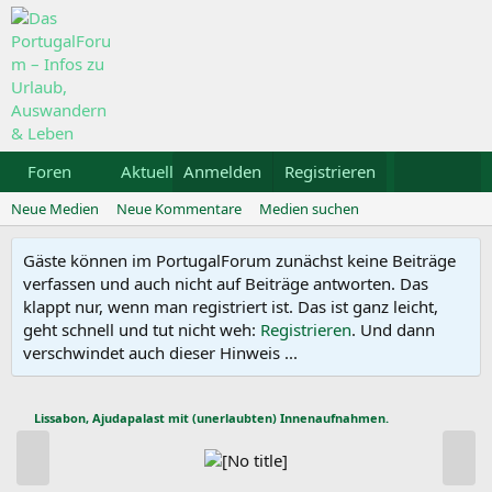
Foren
Aktuelles
Anmelden
Galerie
Registrieren
Kalender
Mietwa
Neue Medien
Neue Kommentare
Medien suchen
Gäste können im PortugalForum zunächst keine Beiträge
verfassen und auch nicht auf Beiträge antworten. Das
klappt nur, wenn man registriert ist. Das ist ganz leicht,
geht schnell und tut nicht weh:
Registrieren
. Und dann
verschwindet auch dieser Hinweis ...
Lissabon, Ajudapalast mit (unerlaubten) Innenaufnahmen.
V
N
o
ä
r
c