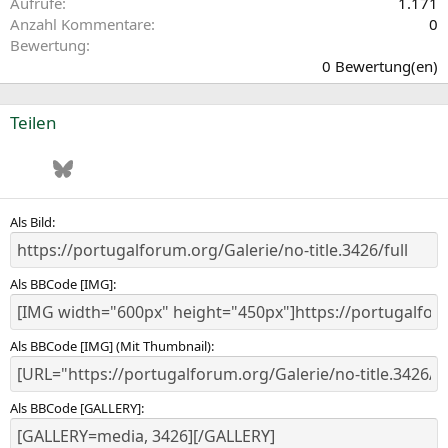
Aufrufe
1.171
Anzahl Kommentare
0
0
Bewertung
,
0 Bewertung(en)
0
0
S
Teilen
t
e
Facebook
Bluesky
LinkedIn
Pinterest
WhatsApp
E-Mail
r
n
(
e
Als Bild
)
Als BBCode [IMG]
Als BBCode [IMG] (Mit Thumbnail)
Als BBCode [GALLERY]