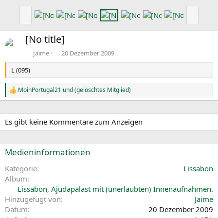
h
h
V
N
e
s
o
ä
r
t
r
c
[No title]
i
e
h
h
g
e
s
Jaime
20 Dezember 2009
e
r
t
L (095)
i
e
g
MoinPortugal21
und
(gelöschtes Mitglied)
e
R
e
a
k
Es gibt keine Kommentare zum Anzeigen
t
i
o
n
Medieninformationen
e
n
Kategorie
Lissabon
:
Album
Lissabon, Ajudapalast mit (unerlaubten) Innenaufnahmen.
Hinzugefügt von
Jaime
Datum
20 Dezember 2009