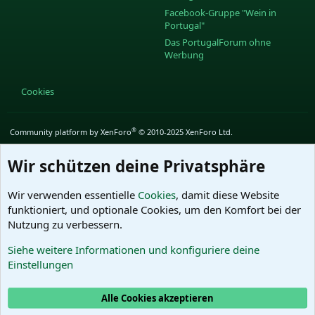
Facebook-Gruppe "Wein in
Portugal"
Das PortugalForum ohne
Werbung
Cookies
®
Community platform by XenForo
© 2010-2025 XenForo Ltd.
Wir schützen deine Privatsphäre
Wir verwenden essentielle
Cookies
, damit diese Website
funktioniert, und optionale Cookies, um den Komfort bei der
Nutzung zu verbessern.
Siehe weitere Informationen und konfiguriere deine
Einstellungen
Alle Cookies akzeptieren