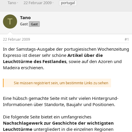
E
E
S
Tano
22 Februar 2009
portugal
r
r
c
s
s
h
Tano
t
t
l
T
e
e
a
Gast
Gast
l
l
g
l
l
w
22 Februar 2009
#1
e
t
o
r
a
r
In der Samstags-Ausgabe der portugiesischen Wochenzeitung
m
t
Expresso ist dieser sehr schöne
Artikel über die
e
Leuchttürme des Festlandes
, sowie auf den Azoren und
Madeira erschienen.
Sie müssen registriert sein, um bestimmte Links zu sehen
Eine hübsch gemachte Seite mit sehr vielen Hintergrund-
Informationen über Standorte, Baujahr und Positionen.
Die folgende Seite bietet ein umfangreiches
Nachschlagewerk zur Geschichte der wichtigsten
Leuchttürme
untergliedert in die einzelnen Regionen