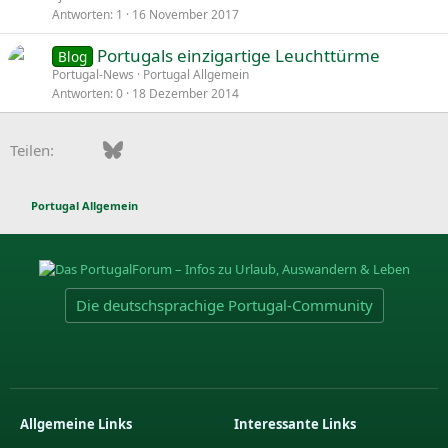
Antworten
1
16 November 2017
Portugals einzigartige Leuchttürme
Blog
Portugal-News
Portugal Allgemein
Antworten
0
18 Dezember 2014
Facebook
Bluesky
LinkedIn
Pinterest
WhatsApp
E-Mail
Teilen:
Portugal Allgemein
Die deutschsprachige Portugal-Community
Allgemeine Links
Interessante Links