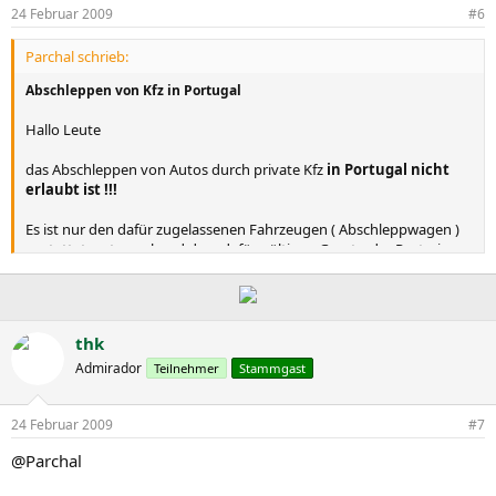
24 Februar 2009
#6
Parchal schrieb:
Abschleppen von Kfz in Portugal
Hallo Leute
das Abschleppen von Autos durch private Kfz
in Portugal nicht
erlaubt ist !!!
Es ist nur den dafür zugelassenen Fahrzeugen ( Abschleppwagen )
gestattet, entsprechend dem dafür gültigen Gesetz, der Portaria
387/99. Genaueres findet Ihr dazu im Codigo da Estrada.
Zuwiderhandlungen sind mit
Bußgeld
und anderen Strafen
bedroht.
thk
Admirador
Na,ja
Teilnehmer
Stammgast
Also wieso es so ein Gesetz hier zu Lande gibt,kann ich mir schon
vorstellen( wenn ich miterleben konnte über die Jahre
wie
hier Auto
24 Februar 2009
#7
gefahren wird und dazu auch weiss
,wie hier
die Menschen jeden
Pfennig sparen.....und ansonsten immer selber das Auto
@Parchal
abschleppen würden anstatt ,den Abschlepper zu bezahlen......