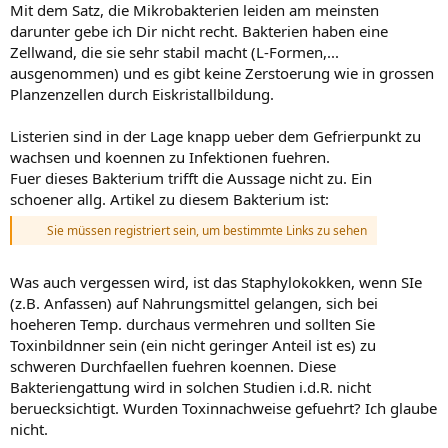
Mit dem Satz, die Mikrobakterien leiden am meinsten
In Deutschland sind z.B. ganz andere Grundvorraussetzungen in
generellen aufklärenden Kursen ,sei es für erste Hilfe oder
darunter gebe ich Dir nicht recht. Bakterien haben eine
abschleppen für alle Autofahrer eine Pflichtaufgabe ....hier eben
Zellwand, die sie sehr stabil macht (L-Formen,...
nicht ....z.B. erste Hilfe ..bei Unfall ..kenn hier auch keiner, und wer
ausgenommen) und es gibt keine Zerstoerung wie in grossen
hat hier schon einen erste Hilfekasten im Auto ....geschweige den
Planzenzellen durch Eiskristallbildung.
den Kurs gemacht ....das kann dann auch eher gefährlich sein,wenn
die Leute da nix von verstehen.
Listerien sind in der Lage knapp ueber dem Gefrierpunkt zu
Ich stelle mir nur mal zwei rüstige entschlossene Maria's vor ,die ein
Auto abschleppen wollen und vielleicht ihre Winterschale's
wachsen und koennen zu Infektionen fuehren.
zusammenknüpfen und dann vielleicht noch den Berg rauf und ich
Fuer dieses Bakterium trifft die Aussage nicht zu. Ein
komme gerade hinterher in der Kurve ....nee,nee,sorry ... lach...aber
schoener allg. Artikel zu diesem Bakterium ist:
das ist vielleicht ganz gut, wenn die das so zum Gesetz gemacht
haben ,bis die nächste Generation kommt,die mit logischen Denken
Sie müssen registriert sein, um bestimmte Links zu sehen
besser folgen kann.... :
Nicht betroffen davon ist das Recht, Anhänger und Caravans zu
Was auch vergessen wird, ist das Staphylokokken, wenn SIe
ziehen.
(z.B. Anfassen) auf Nahrungsmittel gelangen, sich bei
hoeheren Temp. durchaus vermehren und sollten Sie
Toxinbildnner sein (ein nicht geringer Anteil ist es) zu
schweren Durchfaellen fuehren koennen. Diese
Bakteriengattung wird in solchen Studien i.d.R. nicht
beruecksichtigt. Wurden Toxinnachweise gefuehrt? Ich glaube
nicht.