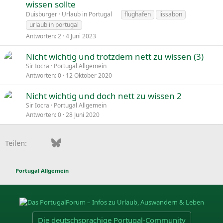
wissen sollte
r
t
Duisburger
Urlaub in Portugal
flughafen
lissabon
urlaub in portugal
Antworten
2
4 Juni 2023
Nicht wichtig und trotzdem nett zu wissen (3)
Sir Iocra
Portugal Allgemein
Antworten
0
12 Oktober 2020
Nicht wichtig und doch nett zu wissen 2
Sir Iocra
Portugal Allgemein
Antworten
0
28 Juni 2020
Facebook
Bluesky
LinkedIn
Pinterest
WhatsApp
E-Mail
Teilen:
Portugal Allgemein
Die deutschsprachige Portugal-Community