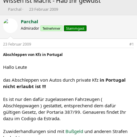
Wissen ist Macht - Hab Ihr gewußt
E
E
Parchal
23 Februar 2009
r
r
s
s
Parchal
t
t
Admirador
Teilnehmer
Stammgast
e
e
l
l
l
l
23 Februar 2009
#1
e
t
r
a
Abschleppen von Kfz in Portugal
m
Hallo Leute
das Abschleppen von Autos durch private Kfz
in Portugal
nicht erlaubt ist !!!
Es ist nur den dafür zugelassenen Fahrzeugen (
Abschleppwagen ) gestattet, entsprechend dem dafür
gültigen Gesetz, der Portaria 387/99. Genaueres findet Ihr
dazu im Codigo da Estrada.
Zuwiderhandlungen sind mit
Bußgeld
und anderen Strafen