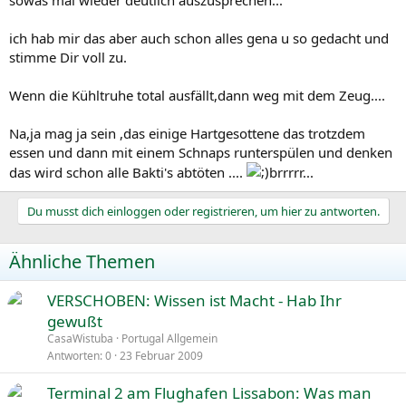
ich hab mir das aber auch schon alles gena u so gedacht und
stimme Dir voll zu.
Wenn die Kühltruhe total ausfällt,dann weg mit dem Zeug....
Na,ja mag ja sein ,das einige Hartgesottene das trotzdem
essen und dann mit einem Schnaps runterspülen und denken
das wird schon alle Bakti's abtöten ....
brrrrr...
Du musst dich einloggen oder registrieren, um hier zu antworten.
Ähnliche Themen
VERSCHOBEN: Wissen ist Macht - Hab Ihr
e
gewußt
s
CasaWistuba
Portugal Allgemein
p
Antworten
0
23 Februar 2009
e
Terminal 2 am Flughafen Lissabon: Was man
r