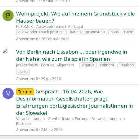
Antworten
13
6 Oktober 2019
Wohnprojekt: Wie auf meinem Grundstück viele
P
Häuser bauen?
PoSeMuKl
Auswandern nach Portugal
auswandern nach portugal
bauen
grundstück
haus
ruine
Antworten
6
26 Februar 2018
Von Berlin nach Lissabon ... oder irgendwo in
der Nähe, wie zum Beispiel in Spanien
jos3carlos09
Portugal Allgemein
algarve
coimbra
lissabon
porto
Antworten
0
29 Juli 2026
Gespräch : 16.04.2026, Wie
Termin
V
Desinformation Gesellschaften prägt:
Erfahrungen portugiesischer Journalistinnen in
der Slowakei
Veranstaltungen - Goethe-Institut Portugal
Veranstaltungen in
Portugal
Antworten
0
2 März 2026