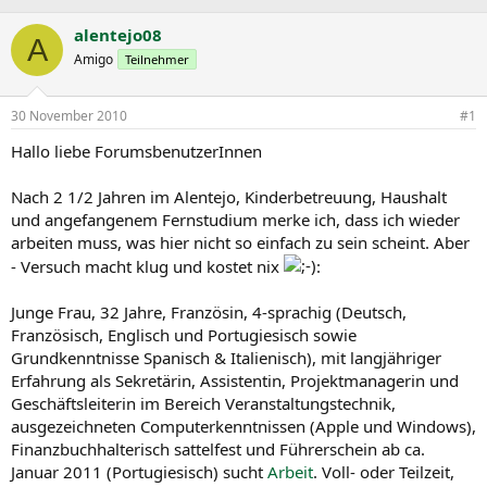
r
r
c
s
s
h
alentejo08
A
t
t
l
Amigo
Teilnehmer
e
e
a
l
l
g
l
l
w
30 November 2010
#1
e
t
o
r
a
r
Hallo liebe ForumsbenutzerInnen
m
t
e
Nach 2 1/2 Jahren im Alentejo, Kinderbetreuung, Haushalt
und angefangenem Fernstudium merke ich, dass ich wieder
arbeiten muss, was hier nicht so einfach zu sein scheint. Aber
- Versuch macht klug und kostet nix
:
Junge Frau, 32 Jahre, Französin, 4-sprachig (Deutsch,
Französisch, Englisch und Portugiesisch sowie
Grundkenntnisse Spanisch & Italienisch), mit langjähriger
Erfahrung als Sekretärin, Assistentin, Projektmanagerin und
Geschäftsleiterin im Bereich Veranstaltungstechnik,
ausgezeichneten Computerkenntnissen (Apple und Windows),
Finanzbuchhalterisch sattelfest und Führerschein ab ca.
Januar 2011 (Portugiesisch) sucht
Arbeit
. Voll- oder Teilzeit,