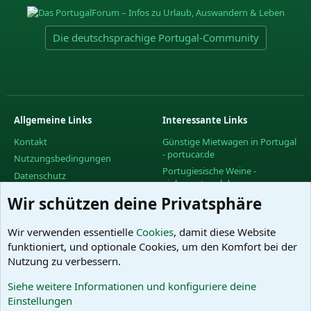
Die deutschsprachige Portugal-Community
Allgemeine Links
Interessante Links
Kontakt
Günstige Mietwagen in Portugal
- portucar.de
Nutzungsbedingungen
Portugiesische Weine -
Datenschutz
vinhoportugal.de
Hilfe und Impressum
Wir schützen deine Privatsphäre
Facebook-Gruppe des
R
PortugalForums
S
S
Facebook-Gruppe "Urlaub in
Wir verwenden essentielle
Cookies
, damit diese Website
Portugal"
funktioniert, und optionale Cookies, um den Komfort bei der
Facebook-Gruppe "Wein in
Nutzung zu verbessern.
Portugal"
Siehe weitere Informationen und konfiguriere deine
Das PortugalForum ohne
Einstellungen
Werbung