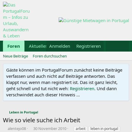
Foren
Aktuelles
Anmelden
Galerie
Registrieren
Kalender
Mietwa
Neue Beiträge
Foren durchsuchen
Gäste können im PortugalForum zunächst keine Beiträge
verfassen und auch nicht auf Beiträge antworten. Das
klappt nur, wenn man registriert ist. Das ist ganz leicht,
geht schnell und tut nicht weh:
Registrieren
. Und dann
verschwindet auch dieser Hinweis ...
Leben in Portugal
Wie so viele suche ich Arbeit
E
E
S
alentejo08
30 November 2010
arbeit
leben in portugal