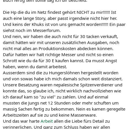
Die Hp die du im Netz findest gehört NICHT zu mir!!!!!! Ist
auch eine lange Story, aber passt irgendwie nicht hier her.
Und keins der Khuks ist von uns gemacht worden!!!!!! Ein paar
siehst noch im Messerforum.
Und nein, wir haben die auch nicht für 30 tacken verkauft,
damit hätten wir mit unseren zusätzlichen Ausgaben, noch
nicht mal alles an Produktionskosten abdecken können.
Dafür hatten wir halt richtige Messer und nicht so einen
Schrott wie du da für 30 E kaufen kannst. Da musst Angst
haben, wenn du damit arbeitest.
Ausserdem sind die zu Hungerslöhnen hergestellt worden
und von sowas habe ich mich damals schon weit distanziert.
Unsere Besatzung waren nepalesische Spitzenverdiener und
konnte das, so glaube ich, nicht wirklich nachvollziehen wie
ich darauf kam so "zu viel" zu zahlen. Und auf einmal
mussten die Jungs net 12 Stunden oder mehr schuften um
massig Sachen fertig zu bekommen. Nein es kamen geregelte
Arbeitszeiten auf sie zu und keine Massenware.
Und das war harte
Arbeit
allen die Liebe fürs Detail zu
verinnerlichen. Und ganz zum Schluss haben wir allen