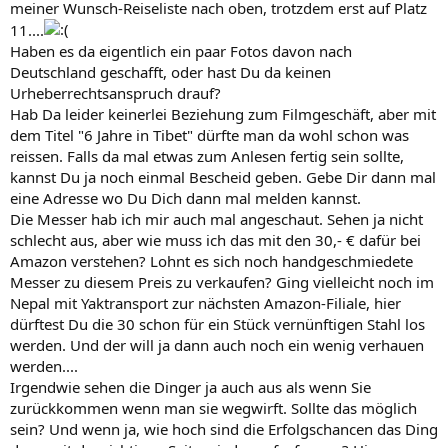
meiner Wunsch-Reiseliste nach oben, trotzdem erst auf Platz
11....
Haben es da eigentlich ein paar Fotos davon nach
Deutschland geschafft, oder hast Du da keinen
Urheberrechtsanspruch drauf?
Hab Da leider keinerlei Beziehung zum Filmgeschäft, aber mit
dem Titel "6 Jahre in Tibet" dürfte man da wohl schon was
reissen. Falls da mal etwas zum Anlesen fertig sein sollte,
kannst Du ja noch einmal Bescheid geben. Gebe Dir dann mal
eine Adresse wo Du Dich dann mal melden kannst.
Die Messer hab ich mir auch mal angeschaut. Sehen ja nicht
schlecht aus, aber wie muss ich das mit den 30,- € dafür bei
Amazon verstehen? Lohnt es sich noch handgeschmiedete
Messer zu diesem Preis zu verkaufen? Ging vielleicht noch im
Nepal mit Yaktransport zur nächsten Amazon-Filiale, hier
dürftest Du die 30 schon für ein Stück vernünftigen Stahl los
werden. Und der will ja dann auch noch ein wenig verhauen
werden....
Irgendwie sehen die Dinger ja auch aus als wenn Sie
zurückkommen wenn man sie wegwirft. Sollte das möglich
sein? Und wenn ja, wie hoch sind die Erfolgschancen das Ding