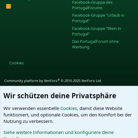
Facebook-Gruppe des
R
PortugalForums
S
S
Facebook-Gruppe "Urlaub in
Portugal"
Facebook-Gruppe "Wein in
Portugal"
Das PortugalForum ohne
Werbung
Cookies
®
Community platform by XenForo
© 2010-2025 XenForo Ltd.
Wir schützen deine Privatsphäre
Wir verwenden essentielle
Cookies
, damit diese Website
funktioniert, und optionale Cookies, um den Komfort bei der
Nutzung zu verbessern.
Siehe weitere Informationen und konfiguriere deine