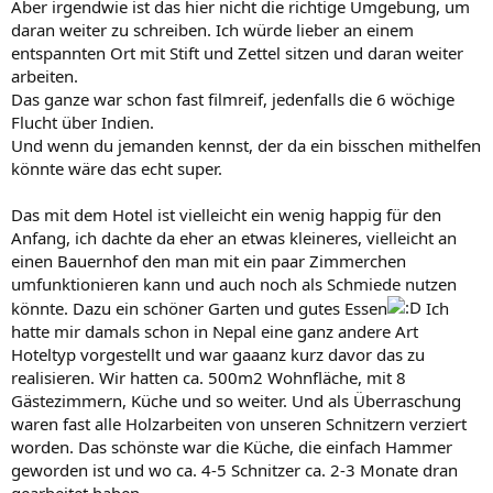
Aber irgendwie ist das hier nicht die richtige Umgebung, um
daran weiter zu schreiben. Ich würde lieber an einem
entspannten Ort mit Stift und Zettel sitzen und daran weiter
arbeiten.
Das ganze war schon fast filmreif, jedenfalls die 6 wöchige
Flucht über Indien.
Und wenn du jemanden kennst, der da ein bisschen mithelfen
könnte wäre das echt super.
Das mit dem Hotel ist vielleicht ein wenig happig für den
Anfang, ich dachte da eher an etwas kleineres, vielleicht an
einen Bauernhof den man mit ein paar Zimmerchen
umfunktionieren kann und auch noch als Schmiede nutzen
könnte. Dazu ein schöner Garten und gutes Essen
Ich
hatte mir damals schon in Nepal eine ganz andere Art
Hoteltyp vorgestellt und war gaaanz kurz davor das zu
realisieren. Wir hatten ca. 500m2 Wohnfläche, mit 8
Gästezimmern, Küche und so weiter. Und als Überraschung
waren fast alle Holzarbeiten von unseren Schnitzern verziert
worden. Das schönste war die Küche, die einfach Hammer
geworden ist und wo ca. 4-5 Schnitzer ca. 2-3 Monate dran
gearbeitet haben.