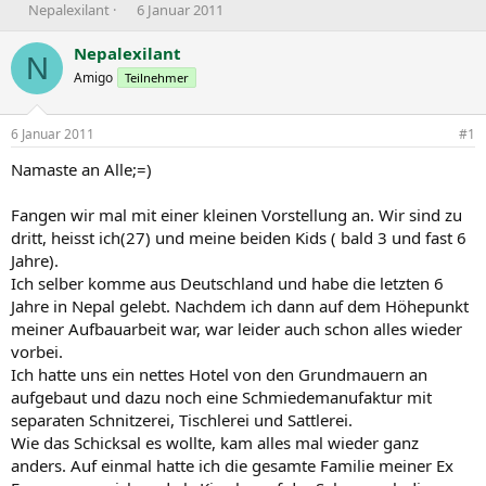
E
E
Nepalexilant
6 Januar 2011
r
r
s
s
Nepalexilant
N
t
t
Amigo
Teilnehmer
e
e
l
l
l
l
6 Januar 2011
#1
e
t
r
a
Namaste an Alle;=)
m
Fangen wir mal mit einer kleinen Vorstellung an. Wir sind zu
dritt, heisst ich(27) und meine beiden Kids ( bald 3 und fast 6
Jahre).
Ich selber komme aus Deutschland und habe die letzten 6
Jahre in Nepal gelebt. Nachdem ich dann auf dem Höhepunkt
meiner Aufbauarbeit war, war leider auch schon alles wieder
vorbei.
Ich hatte uns ein nettes Hotel von den Grundmauern an
aufgebaut und dazu noch eine Schmiedemanufaktur mit
separaten Schnitzerei, Tischlerei und Sattlerei.
Wie das Schicksal es wollte, kam alles mal wieder ganz
anders. Auf einmal hatte ich die gesamte Familie meiner Ex