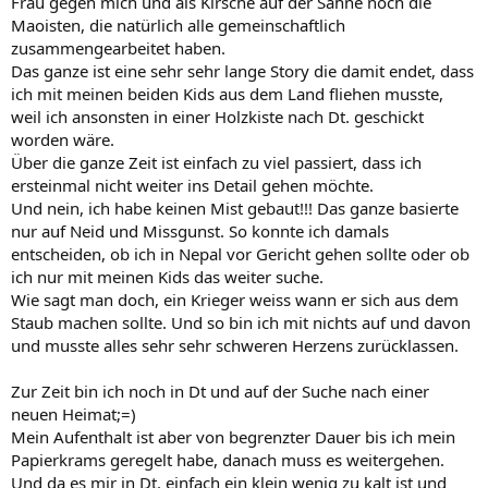
Frau gegen mich und als Kirsche auf der Sahne noch die
Maoisten, die natürlich alle gemeinschaftlich
zusammengearbeitet haben.
Das ganze ist eine sehr sehr lange Story die damit endet, dass
ich mit meinen beiden Kids aus dem Land fliehen musste,
weil ich ansonsten in einer Holzkiste nach Dt. geschickt
worden wäre.
Über die ganze Zeit ist einfach zu viel passiert, dass ich
ersteinmal nicht weiter ins Detail gehen möchte.
Und nein, ich habe keinen Mist gebaut!!! Das ganze basierte
nur auf Neid und Missgunst. So konnte ich damals
entscheiden, ob ich in Nepal vor Gericht gehen sollte oder ob
ich nur mit meinen Kids das weiter suche.
Wie sagt man doch, ein Krieger weiss wann er sich aus dem
Staub machen sollte. Und so bin ich mit nichts auf und davon
und musste alles sehr sehr schweren Herzens zurücklassen.
Zur Zeit bin ich noch in Dt und auf der Suche nach einer
neuen Heimat;=)
Mein Aufenthalt ist aber von begrenzter Dauer bis ich mein
Papierkrams geregelt habe, danach muss es weitergehen.
Und da es mir in Dt. einfach ein klein wenig zu kalt ist und