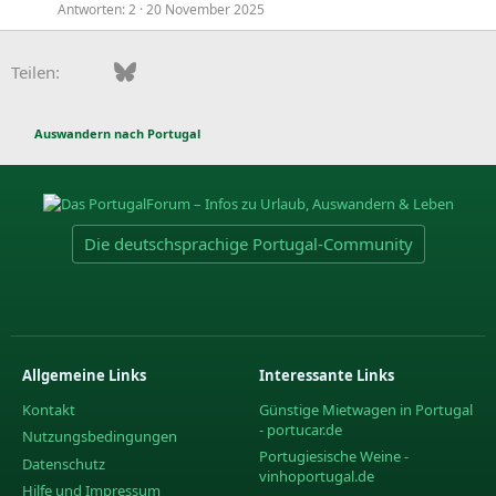
Antworten
2
20 November 2025
Facebook
Bluesky
LinkedIn
Pinterest
WhatsApp
E-Mail
Teilen:
Auswandern nach Portugal
Die deutschsprachige Portugal-Community
Allgemeine Links
Interessante Links
Kontakt
Günstige Mietwagen in Portugal
- portucar.de
Nutzungsbedingungen
Portugiesische Weine -
Datenschutz
vinhoportugal.de
Hilfe und Impressum