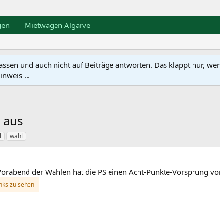
gen
Mietwagen Algarve
en und auch nicht auf Beiträge antworten. Das klappt nur, wenn ma
nweis ...
g aus
l
wahl
Vorabend der Wahlen hat die PS einen Acht-Punkte-Vorsprung vo
inks zu sehen