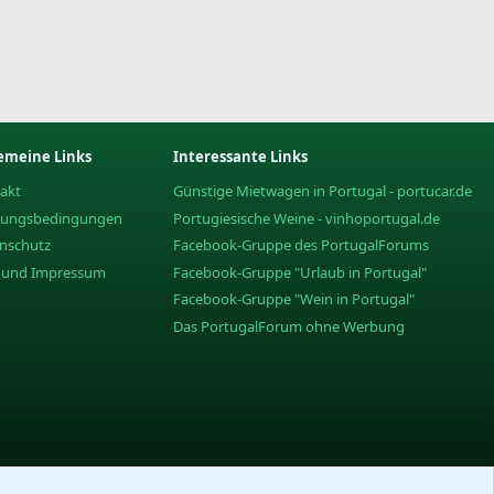
emeine Links
Interessante Links
akt
Günstige Mietwagen in Portugal - portucar.de
zungsbedingungen
Portugiesische Weine - vinhoportugal.de
nschutz
Facebook-Gruppe des PortugalForums
e und Impressum
Facebook-Gruppe "Urlaub in Portugal"
Facebook-Gruppe "Wein in Portugal"
Das PortugalForum ohne Werbung