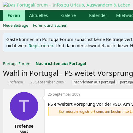
Foren
Aktuelles
Galerie
Kalender
Mietwa
Neue Beiträge
Foren durchsuchen
Gäste können im PortugalForum zunächst keine Beiträge verfass
nicht weh:
Registrieren
. Und dann verschwindet auch dieser Hi
PortugalForum
Nachrichten aus Portugal
Wahl in Portugal - PS weitet Vorsprun
E
E
S
Trofense
25 September 2009
nachrichten aus portugal
portuga
r
r
c
s
s
h
25 September 2009
t
t
l
T
e
e
a
PS erweitert Vorsprung vor der PSD. Am 
l
l
g
Sie müssen registriert sein, um bestimmte L
l
l
w
e
t
o
r
a
r
Trofense
m
t
Gast