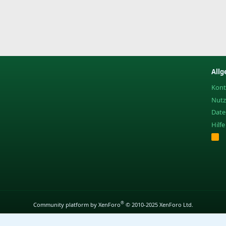
Allg
Kont
Nut
Date
Hilf
R
S
S
®
Community platform by XenForo
© 2010-2025 XenForo Ltd.