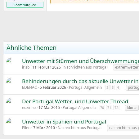
e
Teammitglied
Ähnliche Themen
Unwetter mit Stürmen und Überschwemmungen 
irisb
11 Februar 2026
Nachrichten aus Portugal
extremwetter
Behinderungen durch das aktuelle Unwetter in
EDEHAC
5 Februar 2026
Portugal Allgemein
portug
2
3
4
Der Portugal-Wetter- und Unwetter-Thread
euzinho
17 Mai 2015
Portugal Allgemein
klima
70
71
72
Unwetter in Spanien und Portugal
Ellen
7 März 2010
Nachrichten aus Portugal
nachrichten aus 