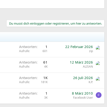
Du musst dich einloggen oder registrieren, um hier zu antworten.
Antworten
1
22 Februar 2026
Aufrufe
601
zip
A
Antworten
61
12 März 2026
n
Aufrufe
4K
ALISAN
g
e
A
Antworten
1K
26 Juli 2026
p
n
Aufrufe
181K
K.P.
i
g
n
e
Antworten
1
8 März 2010
F
n
p
Aufrufe
3K
Facebook User
t
i