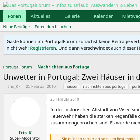
Foren
Aktuelles
Galerie
Kalender
Mietwa
Neue Beiträge
Foren durchsuchen
Gäste können im PortugalForum zunächst keine Beiträge verfass
nicht weh:
Registrieren
. Und dann verschwindet auch dieser Hi
PortugalForum
Nachrichten aus Portugal
Unwetter in Portugal: Zwei Häuser in d
E
E
S
Iris_K
25 Februar 2010
häuser
nachrichten aus portugal
port
r
r
c
s
s
h
25 Februar 2010
t
t
l
e
e
a
In der historischen Altstadt von Viseu 
l
l
g
Feuerwehr haben die starken Regenfälle d
l
l
w
zusammengebrochen sind. Es wurde niem
e
t
o
r
a
r
Iris_K
m
t
Super-Moderator
Sie müssen registriert sein, um bestimmte L