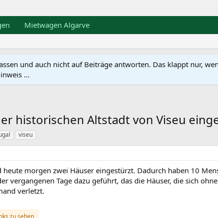
gen
Mietwagen Algarve
en und auch nicht auf Beiträge antworten. Das klappt nur, wenn ma
nweis ...
er historischen Altstadt von Viseu eing
ugal
viseu
sind heute morgen zwei Häuser eingestürzt. Dadurch haben 10 M
er vergangenen Tage dazu geführt, das die Häuser, die sich ohn
and verletzt.
inks zu sehen