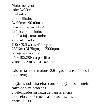
Motor peugeot
sohc 2498cc
8valvulas
2 por cilindro
94.00mm+90.00mm
taxa compressão 1.04
624.5cc por cilindro
bomba injectora+turbo
sem catalizador
110cv(82kw) as 4150rpm
238Nm (24.3kgm) as 2000rpm
refrigerado a agua
44cv (95.28Nm) por litro
velocidade maxima 140km/h
existem tambem motores 2.0 a gasolina e 2.5 diesel
tudo peugeot
tração as rodas traseiras com ou opção das dianteiras
caixa de 5 velocidades
2 velocidades na caixa de transferencias
bloqueio de diferencial as rodas traseiras
pneus 205 r16