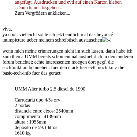
angefügt. Ausdrucken und evtl auf einen Karton kleben
. Dann kanns losgehen ...
Zum Vergrößern anklicken....
viva,
ya cool- vielleicht sollte ich jetzt endlich mal das beyoncé
intimpicture ueber meinem schreibtisch austauschen
wenn mich meine erinnerungen nicht im stich lassen, dann habe ich
zum thema UMM bereits schon einmal ausfuehrlich in dem anderen
forum berichtet; echte interessenten moegen dort gegf. die
suchfunktion bemuehen. fuer den crack hier evtl. noch kurz die
basic-tech-info fuer das geraet:
UMM Alter turbo 2.5 diesel de 1990
Carroçaria tipo 4/5s orv
2 portas
distancia entre eixos: 2540mm
comprimento : 4139mm
altura : 1955mm
deposito de 59.1 litros
1610 kg