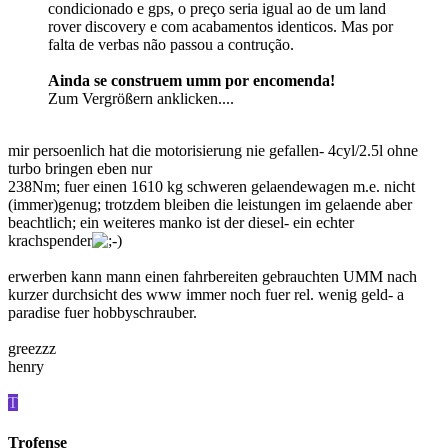
condicionado e gps, o preço seria igual ao de um land
rover discovery e com acabamentos identicos. Mas por
falta de verbas não passou a contrução.
Ainda se construem umm por encomenda!
Zum Vergrößern anklicken....
mir persoenlich hat die motorisierung nie gefallen- 4cyl/2.5l ohne
turbo bringen eben nur
238Nm; fuer einen 1610 kg schweren gelaendewagen m.e. nicht
(immer)genug; trotzdem bleiben die leistungen im gelaende aber
beachtlich; ein weiteres manko ist der diesel- ein echter
krachspender
erwerben kann mann einen fahrbereiten gebrauchten UMM nach
kurzer durchsicht des www immer noch fuer rel. wenig geld- a
paradise fuer hobbyschrauber.
greezzz
henry
T
Trofense