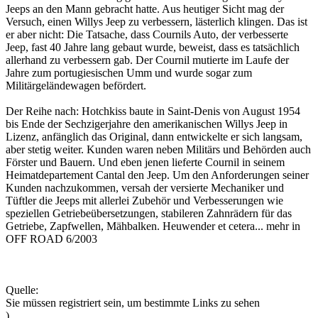
Jeeps an den Mann gebracht hatte. Aus heutiger Sicht mag der
Versuch, einen Willys Jeep zu verbessern, lästerlich klingen. Das ist
er aber nicht: Die Tatsache, dass Cournils Auto, der verbesserte
Jeep, fast 40 Jahre lang gebaut wurde, beweist, dass es tatsächlich
allerhand zu verbessern gab. Der Cournil mutierte im Laufe der
Jahre zum portugiesischen Umm und wurde sogar zum
Militärgeländewagen befördert.
Der Reihe nach: Hotchkiss baute in Saint-Denis von August 1954
bis Ende der Sechzigerjahre den amerikanischen Willys Jeep in
Lizenz, anfänglich das Original, dann entwickelte er sich langsam,
aber stetig weiter. Kunden waren neben Militärs und Behörden auch
Förster und Bauern. Und eben jenen lieferte Cournil in seinem
Heimatdepartement Cantal den Jeep. Um den Anforderungen seiner
Kunden nachzukommen, versah der versierte Mechaniker und
Tüftler die Jeeps mit allerlei Zubehör und Verbesserungen wie
speziellen Getriebeübersetzungen, stabileren Zahnrädern für das
Getriebe, Zapfwellen, Mähbalken. Heuwender et cetera... mehr in
OFF ROAD 6/2003
Quelle:
Sie müssen registriert sein, um bestimmte Links zu sehen
).