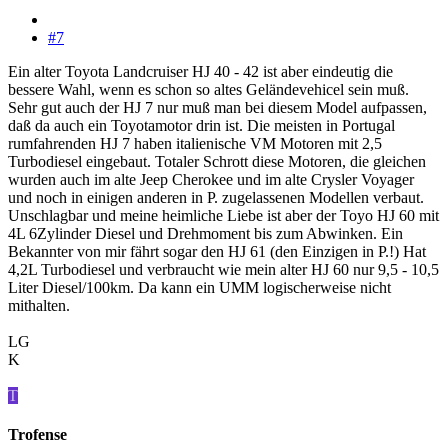
#7
Ein alter Toyota Landcruiser HJ 40 - 42 ist aber eindeutig die
bessere Wahl, wenn es schon so altes Geländevehicel sein muß.
Sehr gut auch der HJ 7 nur muß man bei diesem Model aufpassen,
daß da auch ein Toyotamotor drin ist. Die meisten in Portugal
rumfahrenden HJ 7 haben italienische VM Motoren mit 2,5
Turbodiesel eingebaut. Totaler Schrott diese Motoren, die gleichen
wurden auch im alte Jeep Cherokee und im alte Crysler Voyager
und noch in einigen anderen in P. zugelassenen Modellen verbaut.
Unschlagbar und meine heimliche Liebe ist aber der Toyo HJ 60 mit
4L 6Zylinder Diesel und Drehmoment bis zum Abwinken. Ein
Bekannter von mir fährt sogar den HJ 61 (den Einzigen in P.!) Hat
4,2L Turbodiesel und verbraucht wie mein alter HJ 60 nur 9,5 - 10,5
Liter Diesel/100km. Da kann ein UMM logischerweise nicht
mithalten.
LG
K
T
Trofense