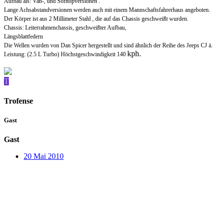
Aufbau als: Van-, und Softtopversionen .
Lange Achsabstandversionen werden auch mit einem Mannschaftsfahrerhaus angeboten.
Der Körper ist aus 2 Millimeter Stahl , die auf das Chassis geschweißt wurden.
Chassis: Leiterrahmenchassis, geschweißter Aufbau,
Längsblattfedern
Die Wellen wurden von Dan Spicer hergestellt und sind ähnlich der Reihe des Jeeps CJ ä.
kph.
Leistung: (2.5 L Turbo) Höchstgeschwindigkeit 140
T
Trofense
Gast
Gast
20 Mai 2010