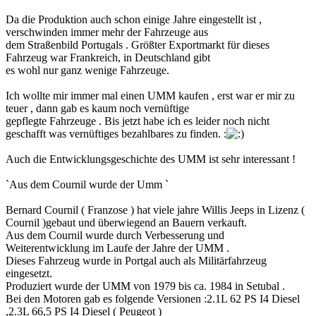
Da die Produktion auch schon einige Jahre eingestellt ist ,
verschwinden immer mehr der Fahrzeuge aus
dem Straßenbild Portugals . Größter Exportmarkt für dieses
Fahrzeug war Frankreich, in Deutschland gibt
es wohl nur ganz wenige Fahrzeuge.
Ich wollte mir immer mal einen UMM kaufen , erst war er mir zu
teuer , dann gab es kaum noch vernüftige
gepflegte Fahrzeuge . Bis jetzt habe ich es leider noch nicht
geschafft was vernüftiges bezahlbares zu finden. :
Auch die Entwicklungsgeschichte des UMM ist sehr interessant !
`Aus dem Cournil wurde der Umm `
Bernard Cournil ( Franzose ) hat viele jahre Willis Jeeps in Lizenz (
Cournil )gebaut und überwiegend an Bauern verkauft.
Aus dem Cournil wurde durch Verbesserung und
Weiterentwicklung im Laufe der Jahre der UMM .
Dieses Fahrzeug wurde in Portgal auch als Militärfahrzeug
eingesetzt.
Produziert wurde der UMM von 1979 bis ca. 1984 in Setubal .
Bei den Motoren gab es folgende Versionen :2.1L 62 PS I4 Diesel
,2.3L 66,5 PS I4 Diesel ( Peugeot )