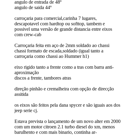
angulo de entrada de 48º
angulo de saida 44º
carroçaria para comercial,carinha 7 lugares,
descapotavel com hardtop ou softtop, tambem e
possivel uma versão de grande distancia entre eixos
com crew-cab
Carroçaria feita em aço de 2mm soldado ao chassi
chassi formato de escada,soldado (igual tanto a
carroçaria como chassi ao Hummer h1)
eixo rigido tanto a frente como a tras com barra anti-
aproximação
discos a frente, tambores atras
direção pinhão e cremalheira com opção de direcção
assitida
os eixos são feitos pela dana spycer e são iguais aos dos
jeep serie cj.
Estava prevista o lançamento de um novo alter em 2000
com um motor citroen 2.1 turbo diesel do xm, menos
barulhento e com mais binario, continha ar-