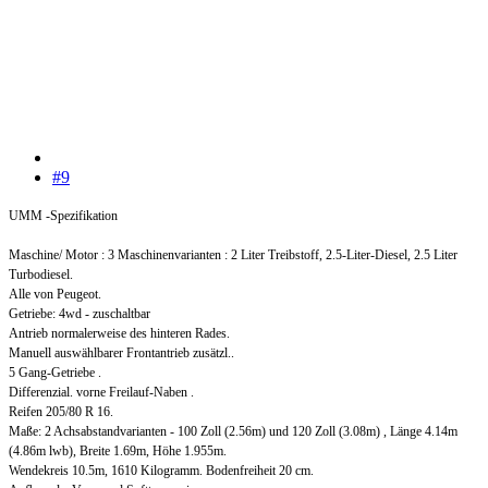
#9
UMM -Spezifikation
Maschine/ Motor : 3 Maschinenvarianten : 2 Liter Treibstoff, 2.5-Liter-Diesel, 2.5 Liter
Turbodiesel.
Alle von Peugeot.
Getriebe: 4wd - zuschaltbar
Antrieb normalerweise des hinteren Rades.
Manuell auswählbarer Frontantrieb zusätzl..
5 Gang-Getriebe .
Differenzial. vorne Freilauf-Naben .
Reifen 205/80 R 16.
Maße: 2 Achsabstandvarianten - 100 Zoll (2.56m) und 120 Zoll (3.08m) , Länge 4.14m
(4.86m lwb), Breite 1.69m, Höhe 1.955m.
Wendekreis 10.5m, 1610 Kilogramm. Bodenfreiheit 20 cm.