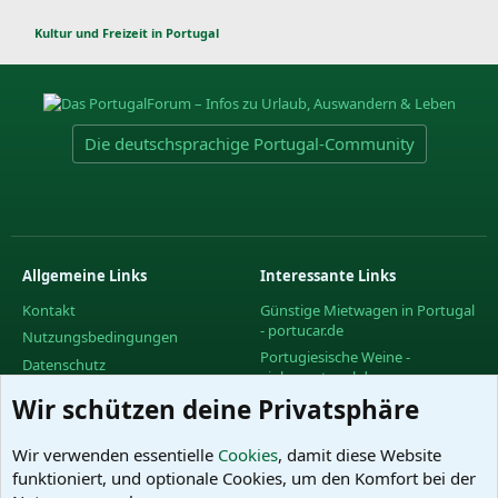
Kultur und Freizeit in Portugal
Die deutschsprachige Portugal-Community
Allgemeine Links
Interessante Links
Kontakt
Günstige Mietwagen in Portugal
- portucar.de
Nutzungsbedingungen
Portugiesische Weine -
Datenschutz
vinhoportugal.de
Hilfe und Impressum
Wir schützen deine Privatsphäre
Facebook-Gruppe des
R
PortugalForums
S
S
Facebook-Gruppe "Urlaub in
Wir verwenden essentielle
Cookies
, damit diese Website
Portugal"
funktioniert, und optionale Cookies, um den Komfort bei der