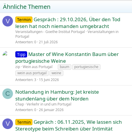
Ähnliche Themen
Gespräch : 29.10.2026, Über den Tod
Termin
V
n
lesen hat noch niemanden umgebracht
g
Veranstaltungen - Goethe-Institut Portugal
Veranstaltungen in
Portugal
e
Antworten
0
21 Juli 2026
p
i
Master of Wine Konstantin Baum über
Tipp
n
portugiesische Weine
n
zip
Wein aus Portugal
baum
portugiesische
t
wein aus portugal
weine
Antworten
3
15 Juni 2026
Notlandung in Hamburg: Jet kreiste
C
stundenlang über dem Norden
Chap
Verkehr in und um Portugal
Antworten
0
26 Januar 2026
Gepräch : 06.11.2025, Wie lassen sich
Termin
V
Stereotype beim Schreiben über Intimität