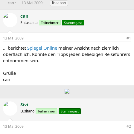
E
E
S
can
13 Mai 2009
lissabon
r
r
c
s
s
h
can
t
t
l
Entusiasta
Teilnehmer
Stammgast
e
e
a
l
l
g
l
l
w
13 Mai 2009
#1
e
t
o
r
a
r
... berichtet
Spiegel Online
meiner Ansicht nach ziemlich
m
t
oberflächlich. Könnte den Tipps jeden beliebigen Reiseführers
e
entnommen sein.
Grüße
can
Sivi
Lusitano
Teilnehmer
Stammgast
13 Mai 2009
#2