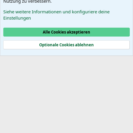
Facebook-Gruppe "Wein in
Nutzung zu verbessern.
Portugal"
Siehe weitere Informationen und konfiguriere deine
Das PortugalForum ohne
Einstellungen
Werbung
Alle Cookies akzeptieren
Cookies
Optionale Cookies ablehnen
®
Community platform by XenForo
© 2010-2025 XenForo Ltd.