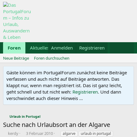
Foren
Aktuelles
Anmelden
Galerie
Registrieren
Kalender
Mietwa
Neue Beiträge
Foren durchsuchen
Gäste können im PortugalForum zunächst keine Beiträge
verfassen und auch nicht auf Beiträge antworten. Das
klappt nur, wenn man registriert ist. Das ist ganz leicht,
geht schnell und tut nicht weh:
Registrieren
. Und dann
verschwindet auch dieser Hinweis ...
Urlaub in Portugal
Suche nach Urlaubsort an der Algarve
E
E
S
kerdy
3 Februar 2010
algarve
urlaub in portugal