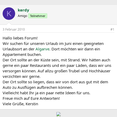
r
r
c
s
s
h
kerdy
t
t
l
K
e
e
a
Amigo
Teilnehmer
l
l
g
l
l
w
3 Februar 2010
#1
e
t
o
r
a
r
Hallo liebes Forum!
m
t
Wir suchen für unseren Urlaub im Juni einen geeigneten
e
Urlaubsort an der
Algarve
. Dort möchten wir dann ein
Appartement buchen.
Der Ort sollte an der Küste sein, mit Strand. Wir hätten auch
gerne ein paar Restaurants und ein paar Läden, dass wir uns
versorgen können. Auf allzu großen Trubel und Hochhäuser
verzichten wir gerne.
Der Ort sollte so liegen, dass wir von dort aus gut mit dem
Auto zu Ausflügen aufbrechen können.
Vielleicht habt Ihr ja ein paar nette Ideen für uns.
Freue mich auf Eure Antworten!
Viele Grüße, Kerstin