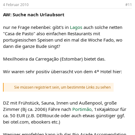
4 Februar 2010
#11
AW: Suche nach Urlaubsort
nur ne Frage nebenbei: gibt's in
Lagos
auch solche netten
"Casa de Pasto" also einfachen Restaurants mit
portugiesischen Speisen und ein mal die Woche Fado, wo
dann die ganze Bude singt?
Mexilhoeira da Carregação (Estombar) bietet das.
Wir waren sehr positiv überrascht von dem 4* Hotel hier:
Sie müssen registriert sein, um bestimmte Links zu sehen
DZ mit Frühstück, Sauna, Innen und Außenpool, große
Zimmer (Bj ca. 2006) Fähre nach
Portimão
, 1xKajaktour für
ca. 50 EUR (z.B. DERtour.de oder auch etwas günstiger ggf.
bei otel.com, ebookers etc.)
Weniger empfehlen kann ich das Rio Arade Accomendation