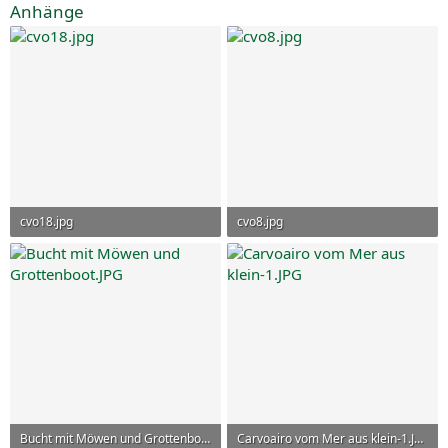
Anhänge
cvo18.jpg
cvo8.jpg
92,4 KB · Aufrufe: 26
22,6 KB · Aufrufe: 23
Bucht mit Möwen und Grottenboot.JPG
Carvoairo vom Mer aus klein-1.JPG