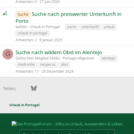
Antworten
0
27 Juni 2026
Suche nach preiswerter Unterkunft in
Suche
Porto
kathlet
Urlaub in Portugal
porto
unterkunft
urlaub
urlaub in portugal
Antworten
2
8 Januar 2025
Suche nach wildem Obst im Alentejo
G
Gelöschtes Mitglied 29682
Portugal Allgemein
alentejo
medronho
nesperas
obst
Antworten
11
26 Dezember 2024
Facebook
Bluesky
LinkedIn
Pinterest
WhatsApp
E-Mail
Teilen:
Urlaub in Portugal