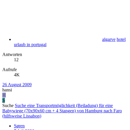
algarve
hotel
urlaub in portugal
Antworten
12
Aufrufe
4K
26 August 2009
hansi
H
S
Suche
Suche eine Transportmöglichkeit (Beiladung) für eine
Babywiege (70x90x60 cm + 4 Stangen) von Hamburg nach Faro
(hilfsweise Lissabon)
Søren