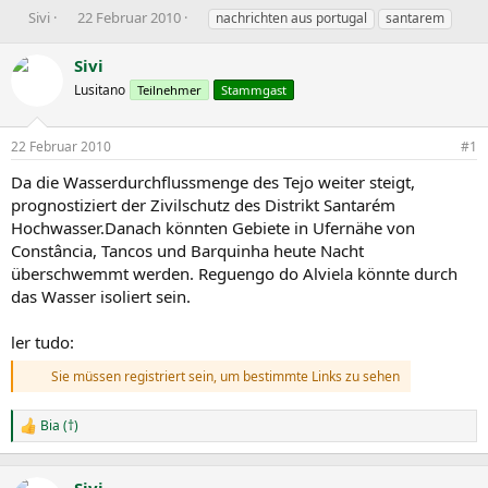
E
E
S
Sivi
22 Februar 2010
nachrichten aus portugal
santarem
r
r
c
s
s
h
Sivi
t
t
l
Lusitano
Teilnehmer
Stammgast
e
e
a
l
l
g
l
l
w
22 Februar 2010
#1
e
t
o
r
a
r
Da die Wasserdurchflussmenge des Tejo weiter steigt,
m
t
prognostiziert der Zivilschutz des Distrikt Santarém
e
Hochwasser.Danach könnten Gebiete in Ufernähe von
Constância, Tancos und Barquinha heute Nacht
überschwemmt werden. Reguengo do Alviela könnte durch
das Wasser isoliert sein.
ler tudo:
Sie müssen registriert sein, um bestimmte Links zu sehen
Bia (†)
R
e
a
k
Sivi