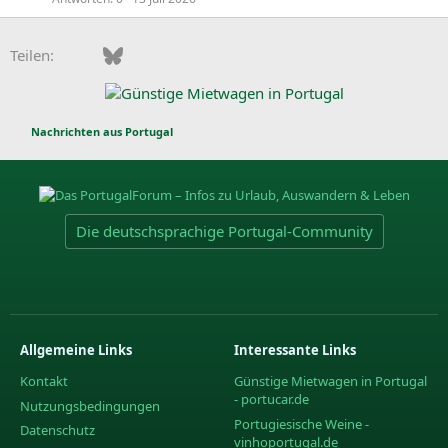
Facebook
Bluesky
LinkedIn
Pinterest
WhatsApp
E-Mail
Teilen:
Nachrichten aus Portugal
Die deutschsprachige Portugal-Community
Allgemeine Links
Interessante Links
Kontakt
Günstige Mietwagen in Portugal
- portucar.de
Nutzungsbedingungen
Portugiesische Weine -
Datenschutz
vinhoportugal.de