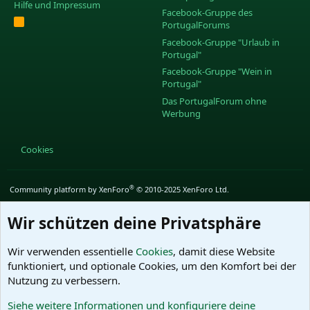
Hilfe und Impressum
Facebook-Gruppe des
R
PortugalForums
S
S
Facebook-Gruppe "Urlaub in
Portugal"
Facebook-Gruppe "Wein in
Portugal"
Das PortugalForum ohne
Werbung
Cookies
®
Community platform by XenForo
© 2010-2025 XenForo Ltd.
Wir schützen deine Privatsphäre
Wir verwenden essentielle
Cookies
, damit diese Website
funktioniert, und optionale Cookies, um den Komfort bei der
Nutzung zu verbessern.
Siehe weitere Informationen und konfiguriere deine