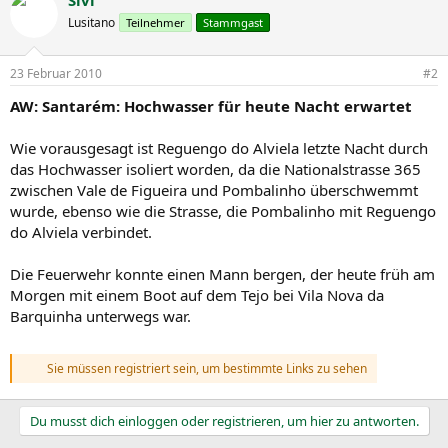
t
Lusitano
Teilnehmer
Stammgast
i
o
n
23 Februar 2010
#2
e
n
AW: Santarém: Hochwasser für heute Nacht erwartet
:
Wie vorausgesagt ist Reguengo do Alviela letzte Nacht durch
das Hochwasser isoliert worden, da die Nationalstrasse 365
zwischen Vale de Figueira und Pombalinho überschwemmt
wurde, ebenso wie die Strasse, die Pombalinho mit Reguengo
do Alviela verbindet.
Die Feuerwehr konnte einen Mann bergen, der heute früh am
Morgen mit einem Boot auf dem Tejo bei Vila Nova da
Barquinha unterwegs war.
Sie müssen registriert sein, um bestimmte Links zu sehen
Du musst dich einloggen oder registrieren, um hier zu antworten.