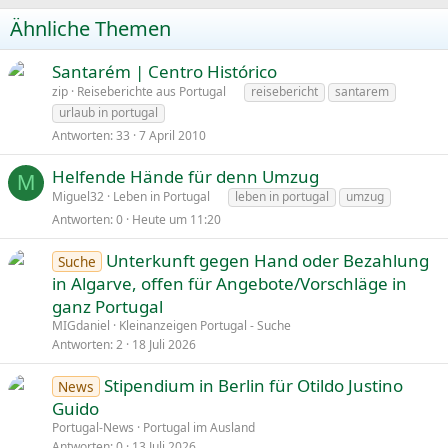
Ähnliche Themen
Santarém | Centro Histórico
zip
Reiseberichte aus Portugal
reisebericht
santarem
urlaub in portugal
Antworten
33
7 April 2010
Helfende Hände für denn Umzug
M
Miguel32
Leben in Portugal
leben in portugal
umzug
Antworten
0
Heute um 11:20
Unterkunft gegen Hand oder Bezahlung
Suche
in Algarve, offen für Angebote/Vorschläge in
ganz Portugal
MIGdaniel
Kleinanzeigen Portugal - Suche
Antworten
2
18 Juli 2026
Stipendium in Berlin für Otildo Justino
News
Guido
Portugal-News
Portugal im Ausland
Antworten
0
13 Juli 2026