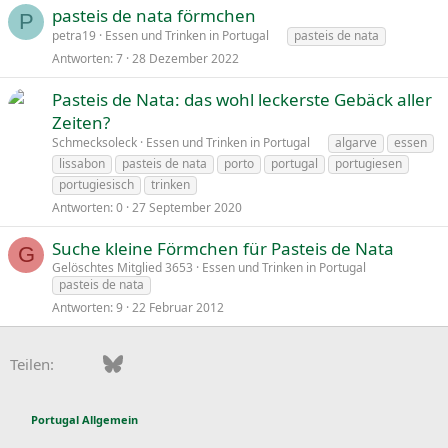
pasteis de nata förmchen
P
petra19
Essen und Trinken in Portugal
pasteis de nata
Antworten
7
28 Dezember 2022
Pasteis de Nata: das wohl leckerste Gebäck aller
Zeiten?
Schmecksoleck
Essen und Trinken in Portugal
algarve
essen
lissabon
pasteis de nata
porto
portugal
portugiesen
portugiesisch
trinken
Antworten
0
27 September 2020
Suche kleine Förmchen für Pasteis de Nata
G
Gelöschtes Mitglied 3653
Essen und Trinken in Portugal
pasteis de nata
Antworten
9
22 Februar 2012
Facebook
Bluesky
LinkedIn
Pinterest
WhatsApp
E-Mail
Teilen:
Portugal Allgemein