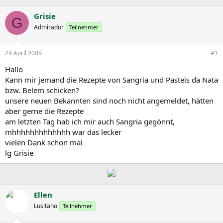
r
r
c
s
s
h
Grisie
G
t
t
l
Admirador
Teilnehmer
e
e
a
l
l
g
l
l
w
29 April 2009
#1
e
t
o
r
a
r
Hallo
m
t
Kann mir jemand die Rezepte von Sangria und Pasteis da Nata
e
bzw. Belem schicken?
unsere neuen Bekannten sind noch nicht angemeldet, hätten
aber gerne die Rezepte
am letzten Tag hab ich mir auch Sangria gegönnt,
mhhhhhhhhhhhhh war das lecker
vielen Dank schon mal
lg Grisie
Ellen
Lusitano
Teilnehmer