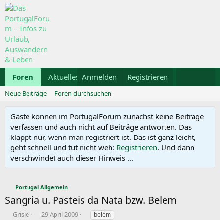
Foren
Aktuelles
Anmelden
Galerie
Registrieren
Kalender
Mietwa
Neue Beiträge
Foren durchsuchen
Gäste können im PortugalForum zunächst keine Beiträge
verfassen und auch nicht auf Beiträge antworten. Das
klappt nur, wenn man registriert ist. Das ist ganz leicht,
geht schnell und tut nicht weh:
Registrieren
. Und dann
verschwindet auch dieser Hinweis ...
Portugal Allgemein
Sangria u. Pasteis da Nata bzw. Belem
E
E
S
Grisie
29 April 2009
belém