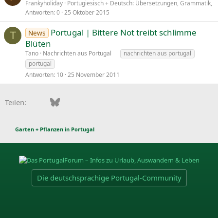
Frankyholiday
Portugiesisch + Deutsch: Übersetzungen, Grammatik,
Antworten
0
25 Oktober 2015
Portugal | Bittere Not treibt schlimme
News
T
Blüten
Tano
Nachrichten aus Portugal
nachrichten aus portugal
portugal
Antworten
10
25 November 2011
Facebook
Bluesky
LinkedIn
Pinterest
WhatsApp
E-Mail
Teilen:
Garten + Pflanzen in Portugal
Die deutschsprachige Portugal-Community