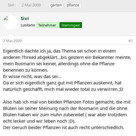
E
E
S
Sivi
2 Mai 2009
garten
pflanze
r
r
c
s
s
h
Sivi
t
t
l
Lusitano
Teilnehmer
Stammgast
e
e
a
l
l
g
l
l
w
2 Mai 2009
#1
e
t
o
r
a
r
Eigentlich dachte ich ja, das Thema sei schon in einem
m
t
anderen Thread abgeklärt...bis gestern ein Bekannter meinte,
e
mein Rosmarin sei keiner, allerdings ohne die Pflanze
benennen zu können.
Er wisse nicht, was das sei...
Da er sich eigentlich ganz gut mit Pflanzen auskennt, hat
natürlich geschafft, mich mal wieder total zu verwirren ;D
Also hab ich mal von beiden Pflanzen Fotos gemacht, die mit
Blüten sei seiner Meinung nach der Rosmarin und die ohne
Blüten haben wir zum Huhn zubereitet ( war aber trotzdem
echt lecker und wir leben noch ;D).
Der Geruch beider Pflanzen ist auch recht unterschiedlich.