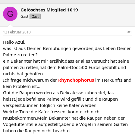
r
r
c
s
s
h
Gelöschtes Mitglied 1019
G
t
t
l
Gast
Gast
e
e
a
l
l
g
l
l
w
12 Februar 2010
#1
e
t
o
r
a
r
Hallo Azul,
m
t
was ist aus Deinen Bemühungen geworden,das Leben Deiner
e
Palme zu retten?
ein Bekannter hat mir erzählt,dass er alles versucht hat seine
palmen zu retten,hat dem Palm-Doc 500 Euros gezahlt und
nichts hat geholfen.
Ich frage mich,warum der
Rhynchophorus
im Herkunftsland
kein Problem ist...
Gut,die Raupen werden als Delicatesse zubereitet,das
heisst,jede befallene Palme wird gefällt und die Raupen
verspeist,künnen folglich keine Käfer werden.
Welche Tiere die Käfer fressen ,konnte ich nicht
rausbekommen.Mein Bekannter hat die Raupen neben der
Vogelfutterstelle aufgestellt,aber die Vögel in seinem Garten
haben die Raupen nicht beachtet.