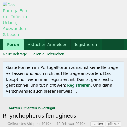
Foren
Aktuelles
Anmelden
Galerie
Registrieren
Kalender
Mietwa
Neue Beiträge
Foren durchsuchen
Gäste können im PortugalForum zunächst keine Beiträge
verfassen und auch nicht auf Beiträge antworten. Das
klappt nur, wenn man registriert ist. Das ist ganz leicht,
geht schnell und tut nicht weh:
Registrieren
. Und dann
verschwindet auch dieser Hinweis ...
Garten + Pflanzen in Portugal
Rhynchophorus ferrugineus
E
E
S
Gelöschtes Mitglied 1019
12 Februar 2010
garten
pflanze