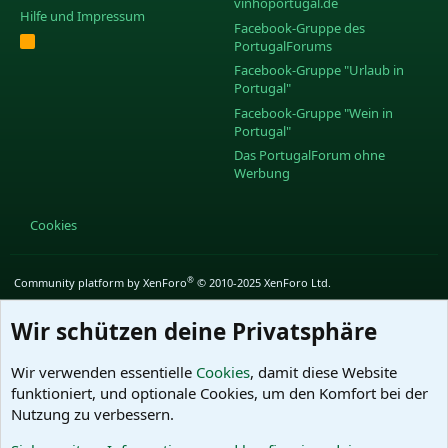
vinhoportugal.de
Hilfe und Impressum
Facebook-Gruppe des
R
PortugalForums
S
S
Facebook-Gruppe "Urlaub in
Portugal"
Facebook-Gruppe "Wein in
Portugal"
Das PortugalForum ohne
Werbung
Cookies
®
Community platform by XenForo
© 2010-2025 XenForo Ltd.
Wir schützen deine Privatsphäre
Wir verwenden essentielle
Cookies
, damit diese Website
funktioniert, und optionale Cookies, um den Komfort bei der
Nutzung zu verbessern.