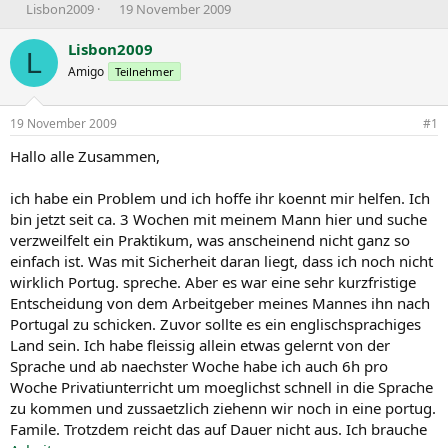
E
E
Lisbon2009
19 November 2009
r
r
s
s
Lisbon2009
L
t
t
Amigo
Teilnehmer
e
e
l
l
l
l
19 November 2009
#1
e
t
r
a
Hallo alle Zusammen,
m
ich habe ein Problem und ich hoffe ihr koennt mir helfen. Ich
bin jetzt seit ca. 3 Wochen mit meinem Mann hier und suche
verzweilfelt ein Praktikum, was anscheinend nicht ganz so
einfach ist. Was mit Sicherheit daran liegt, dass ich noch nicht
wirklich Portug. spreche. Aber es war eine sehr kurzfristige
Entscheidung von dem Arbeitgeber meines Mannes ihn nach
Portugal zu schicken. Zuvor sollte es ein englischsprachiges
Land sein. Ich habe fleissig allein etwas gelernt von der
Sprache und ab naechster Woche habe ich auch 6h pro
Woche Privatiunterricht um moeglichst schnell in die Sprache
zu kommen und zussaetzlich ziehenn wir noch in eine portug.
Famile. Trotzdem reicht das auf Dauer nicht aus. Ich brauche