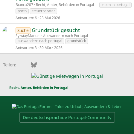
Bianca207
Recht, Ämter, Behörden in Portugal
leben in portugal
porto
steuerberater
Antworten
6
23 Mai 2026
Grundstück gesucht
Suche
SylwiayManuel
Auswandern nach Portugal
auswandern nach portugal
grundstück
Antworten
3
30 März 2026
Facebook
Bluesky
LinkedIn
Pinterest
WhatsApp
E-Mail
Teilen:
Recht, Ämter, Behörden in Portugal
Die deutschsprachige Portugal-Community