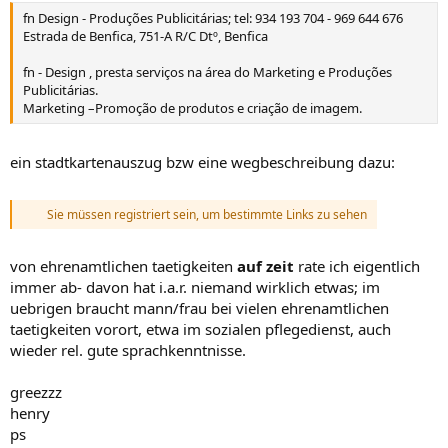
fn Design - Produções Publicitárias; tel: 934 193 704 - 969 644 676
Estrada de Benfica, 751-A R/C Dtº, Benfica
fn - Design , presta serviços na área do Marketing e Produções
Publicitárias.
Marketing –Promoção de produtos e criação de imagem.
ein stadtkartenauszug bzw eine wegbeschreibung dazu:
Sie müssen registriert sein, um bestimmte Links zu sehen
von ehrenamtlichen taetigkeiten
auf zeit
rate ich eigentlich
immer ab- davon hat i.a.r. niemand wirklich etwas; im
uebrigen braucht mann/frau bei vielen ehrenamtlichen
taetigkeiten vorort, etwa im sozialen pflegedienst, auch
wieder rel. gute sprachkenntnisse.
greezzz
henry
ps