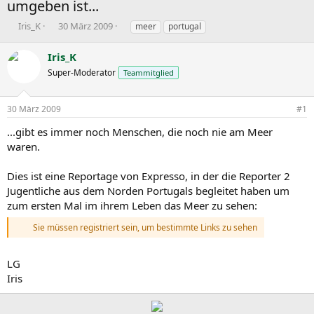
umgeben ist...
E
E
S
Iris_K
30 März 2009
meer
portugal
r
r
c
s
s
h
Iris_K
t
t
l
Super-Moderator
Teammitglied
e
e
a
l
l
g
l
l
w
30 März 2009
#1
e
t
o
r
a
r
...gibt es immer noch Menschen, die noch nie am Meer
m
t
waren.
e
Dies ist eine Reportage von Expresso, in der die Reporter 2
Jugentliche aus dem Norden Portugals begleitet haben um
zum ersten Mal im ihrem Leben das Meer zu sehen:
Sie müssen registriert sein, um bestimmte Links zu sehen
LG
Iris