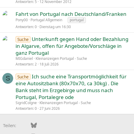
Antworten
5
12 November 2012
Fahrt von Portugal nach Deutschland/Franken
Pony00
Portugal Allgemein
portugal
Antworten
0
Dienstag um 16:30
Unterkunft gegen Hand oder Bezahlung
Suche
in Algarve, offen für Angebote/Vorschläge in
ganz Portugal
MIGdaniel
Kleinanzeigen Portugal - Suche
Antworten
2
18 Juli 2026
Ich suche eine Transportmöglichkeit für
Suche
S
eine Autositzbank (80x70x70, ca 30kg) . Die
Bank steht im Erzgebirge und muss nach
Portugal, Portalegre ode
SigridColgne
Kleinanzeigen Portugal - Suche
Antworten
0
27 Juni 2026
Facebook
Bluesky
LinkedIn
Pinterest
WhatsApp
E-Mail
Teilen: