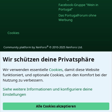
Facebook-Gruppe "Wein in
Portugal"
Das PortugalForum ohne
Werbung
Cookies
®
Community platform by XenForo
© 2010-2025 XenForo Ltd.
Wir schützen deine Privatsphäre
Wir verwenden essentielle
Cookies
, damit diese Website
funktioniert, und optionale Cookies, um den Komfort bei der
Nutzung zu verbessern.
Siehe weitere Informationen und konfiguriere deine
Einstellungen
Alle Cookies akzeptieren